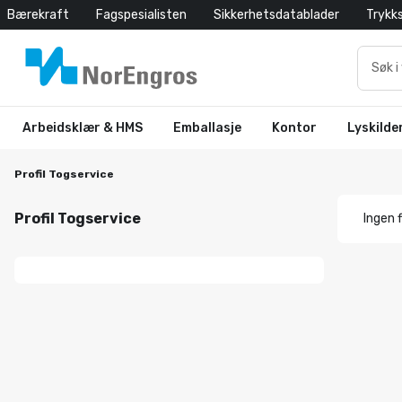
Bærekraft
Fagspesialisten
Sikkerhetsdatablader
Trykk
Arbeidsklær & HMS
Emballasje
Kontor
Lyskilde
Profil Togservice
Profil Togservice
Ingen f