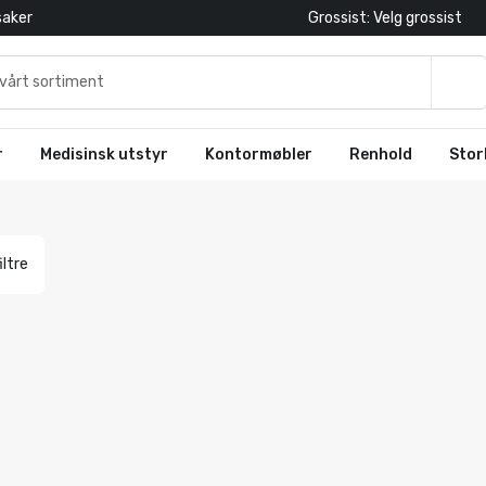
saker
Grossist: Velg grossist
r
Medisinsk utstyr
Kontormøbler
Renhold
Stor
iltre