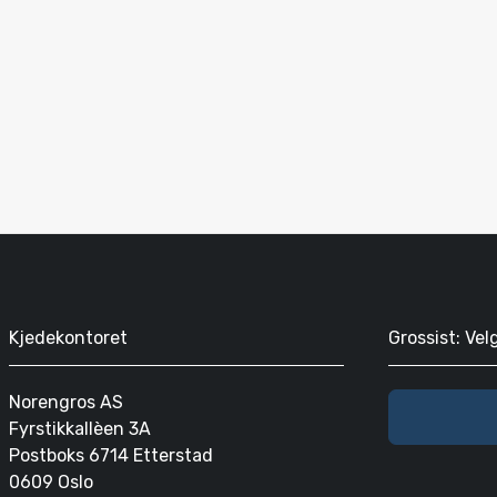
Kjedekontoret
Grossist: Vel
Norengros AS
Fyrstikkallèen 3A
Postboks 6714 Etterstad
0609 Oslo