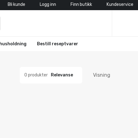
Bli kunde
Logg inn
Finn butikk
Kundeservice
husholdning
Bestill reseptvarer
Visning
0 produkter
Relevanse