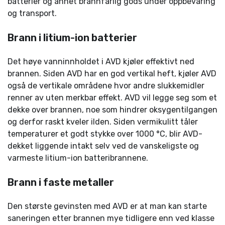
batterier og annet brannfarlig gods under oppbevaring
og transport.
Brann i litium-ion batterier
Det høye vanninnholdet i AVD kjøler effektivt ned
brannen. Siden AVD har en god vertikal heft, kjøler AVD
også de vertikale områdene hvor andre slukkemidler
renner av uten merkbar effekt. AVD vil legge seg som et
dekke over brannen, noe som hindrer oksygentilgangen
og derfor raskt kveler ilden. Siden vermikulitt tåler
temperaturer et godt stykke over 1000 °C, blir AVD-
dekket liggende intakt selv ved de vanskeligste og
varmeste litium-ion batteribrannene.
Brann i faste metaller
Den største gevinsten med AVD er at man kan starte
saneringen etter brannen mye tidligere enn ved klasse