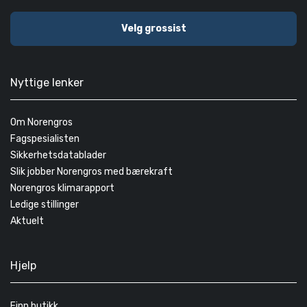
Velg grossist
Nyttige lenker
Om Norengros
Fagspesialisten
Sikkerhetsdatablader
Slik jobber Norengros med bærekraft
Norengros klimarapport
Ledige stillinger
Aktuelt
Hjelp
Finn butikk