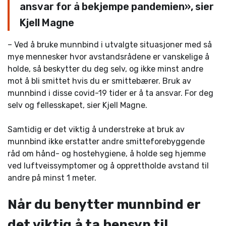
ansvar for å bekjempe pandemien», sier
Kjell Magne
– Ved å bruke munnbind i utvalgte situasjoner med så
mye mennesker hvor avstandsrådene er vanskelige å
holde, så beskytter du deg selv, og ikke minst andre
mot å bli smittet hvis du er smittebærer. Bruk av
munnbind i disse covid-19 tider er å ta ansvar. For deg
selv og fellesskapet, sier Kjell Magne.
Samtidig er det viktig å understreke at bruk av
munnbind ikke erstatter andre smitteforebyggende
råd om hånd- og hostehygiene, å holde seg hjemme
ved luftveissymptomer og å opprettholde avstand til
andre på minst 1 meter.
Når du benytter munnbind er
det viktig å ta hensyn til