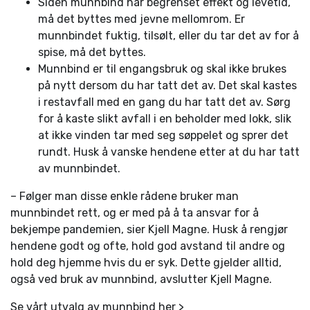
Siden munnbind har begrenset effekt og levetid,
må det byttes med jevne mellomrom. Er
munnbindet fuktig, tilsølt, eller du tar det av for å
spise, må det byttes.
Munnbind er til engangsbruk og skal ikke brukes
på nytt dersom du har tatt det av. Det skal kastes
i restavfall med en gang du har tatt det av. Sørg
for å kaste slikt avfall i en beholder med lokk, slik
at ikke vinden tar med seg søppelet og sprer det
rundt. Husk å vanske hendene etter at du har tatt
av munnbindet.
– Følger man disse enkle rådene bruker man
munnbindet rett, og er med på å ta ansvar for å
bekjempe pandemien, sier Kjell Magne. Husk å rengjør
hendene godt og ofte, hold god avstand til andre og
hold deg hjemme hvis du er syk. Dette gjelder alltid,
også ved bruk av munnbind, avslutter Kjell Magne.
Se vårt utvalg av munnbind her >