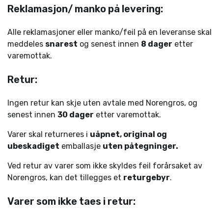
Reklamasjon/ manko på levering:
Alle reklamasjoner eller manko/feil på en leveranse skal
meddeles
snarest
og senest innen
8 dager
etter
varemottak.
Retur:
Ingen retur kan skje uten avtale med Norengros, og
senest innen
30 dager
etter varemottak.
Varer skal returneres i
uåpnet, original og
ubeskadiget
emballasje
uten påtegninger.
Ved retur av varer som ikke skyldes feil forårsaket av
Norengros, kan det tillegges et
returgebyr
.
Varer som ikke taes i retur: