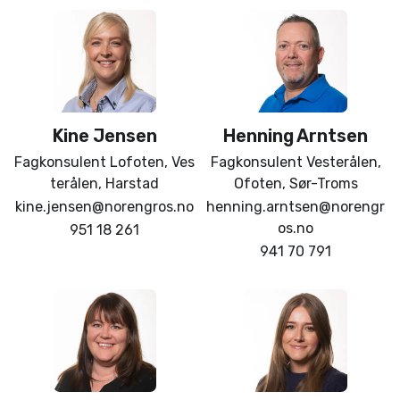
Kine
Jensen
Henning
Arntsen
Fagkonsulent Lofoten, Ves
Fagkonsulent Vesterålen,
terålen, Harstad
Ofoten, Sør-Troms
kine.jensen@norengros.no
henning.arntsen@norengr
os.no
951 18 261
941 70 791