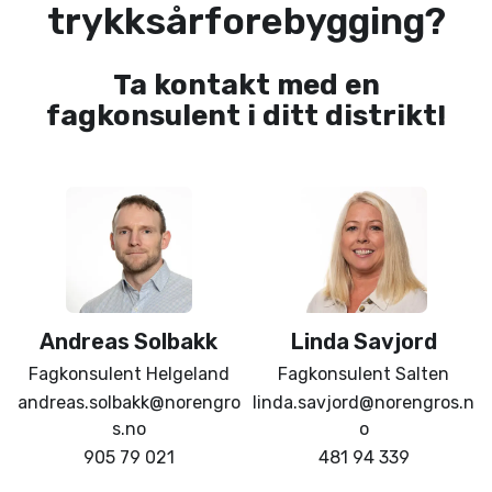
trykksårforebygging?
Ta kontakt med en
fagkonsulent i ditt distrikt!
Andreas
Solbakk
Linda
Savjord
Fagkonsulent Helgeland
Fagkonsulent Salten
andreas.solbakk@norengro
linda.savjord@norengros.n
s.no
o
905 79 021
481 94 339