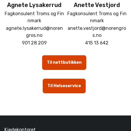
Agnete
Lysakerrud
Anette
Vestjord
Fagkonsulent Troms og Fin
Fagkonsulent Troms og Fin
nmark
nmark
agnete.lysakerrud@noren
anette.vestjord@norengro
gros.no
s.no
901 28 209
415 13 642
Til nettbutikken
Til Helseservice
Kjedekontoret