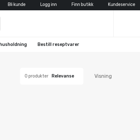
Bli kunde
Logg inn
Finn butikk
Kundeservice
husholdning
Bestill reseptvarer
Visning
0 produkter
Relevanse