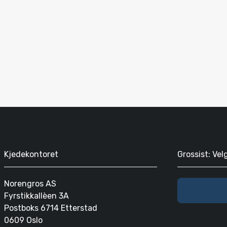
Kjedekontoret
Grossist: Vel
Norengros AS
Fyrstikkallèen 3A
Postboks 6714 Etterstad
0609 Oslo