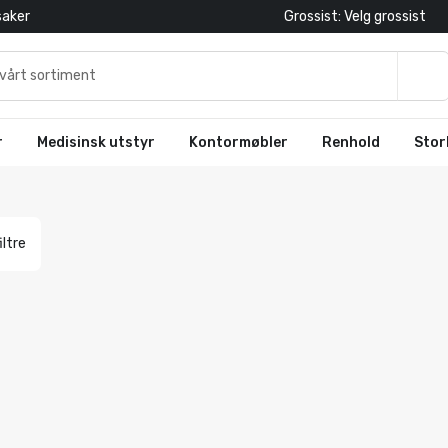
saker
Grossist: Velg grossist
r
Medisinsk utstyr
Kontormøbler
Renhold
Stor
iltre