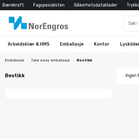
Bærekraft
Fagspesialisten
Sikkerhetsdatablader
Trykk
Arbeidsklær & HMS
Emballasje
Kontor
Lyskilde
Emballasje
Take away emballasje
Bestikk
Bestikk
Ingen f