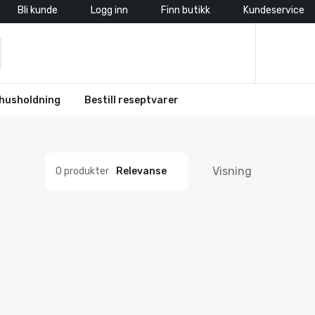
Bli kunde
Logg inn
Finn butikk
Kundeservice
husholdning
Bestill reseptvarer
Visning
0 produkter
Relevanse