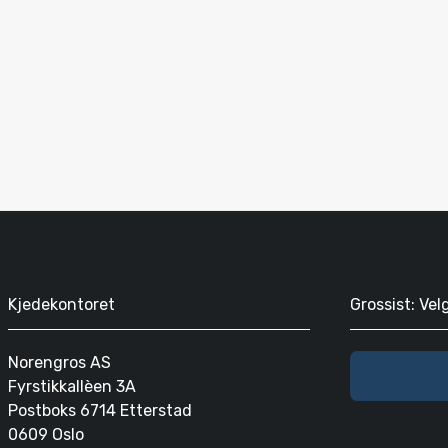
Kjedekontoret
Grossist: Vel
Norengros AS
Fyrstikkallèen 3A
Postboks 6714 Etterstad
0609 Oslo