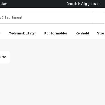
saker
Grossist: Velg grossist
r
Medisinsk utstyr
Kontormøbler
Renhold
Stor
iltre