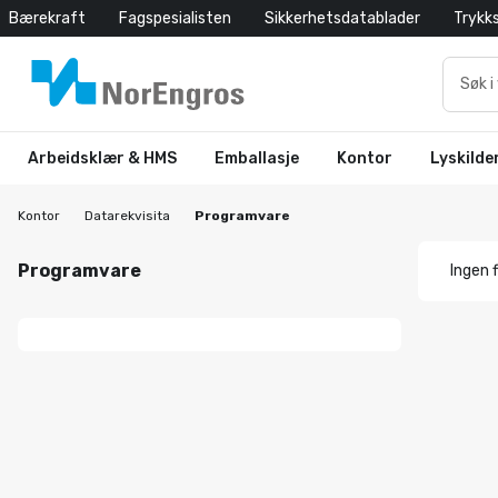
Bærekraft
Fagspesialisten
Sikkerhetsdatablader
Trykk
Arbeidsklær & HMS
Emballasje
Kontor
Lyskilde
Kontor
Datarekvisita
Programvare
Programvare
Ingen f