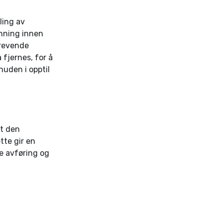
ling av
inning innen
krevende
 fjernes, for å
huden i opptil
at den
tte gir en
e avføring og