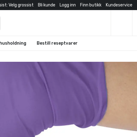
ist: Velg grossist
Bli kunde
Logg inn
Finn butikk
Kundeservice
husholdning
Bestill reseptvarer