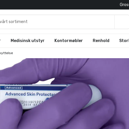
Gross
r
Medisinsk utstyr
Kontormøbler
Renhold
Stor
kyttelse