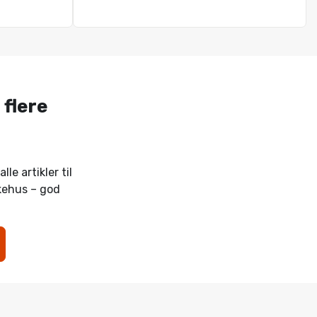
 flere
lle artikler til
kehus – god