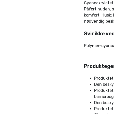
Cyanoakrylatet
Påført huden, s
komfort. Husk: H
nødvendig besk
Svir ikke ve
Polymer-cyanoak
Produktege
Produktets
Den beskyt
Produktets
barriereeg
Den beskyt
Produktet