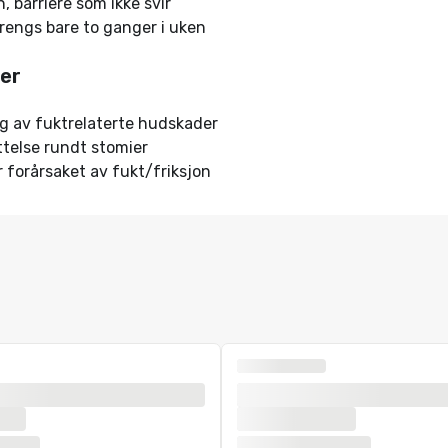
n, barriere som ikke svir
rengs bare to ganger i uken
er
g av fuktrelaterte hudskader
telse rundt stomier
 forårsaket av fukt/friksjon