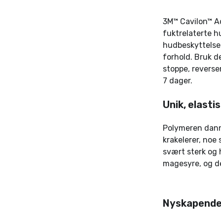
3M™ Cavilon™ A
fuktrelaterte 
hudbeskyttelse
forhold. Bruk d
stoppe, reverse
7 dager.
Unik, elasti
Polymeren dann
krakelerer, noe
svært sterk og
magesyre, og de
Nyskapende