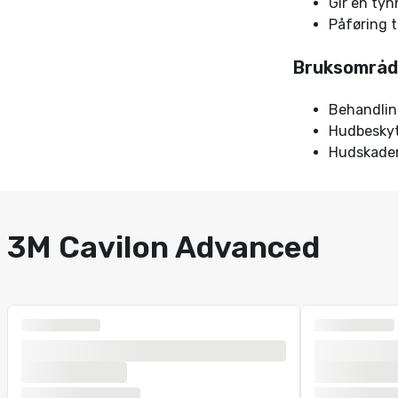
Gir en tyn
Påføring t
Bruksområd
Behandlin
Hudbeskyt
Hudskader
3M Cavilon Advanced