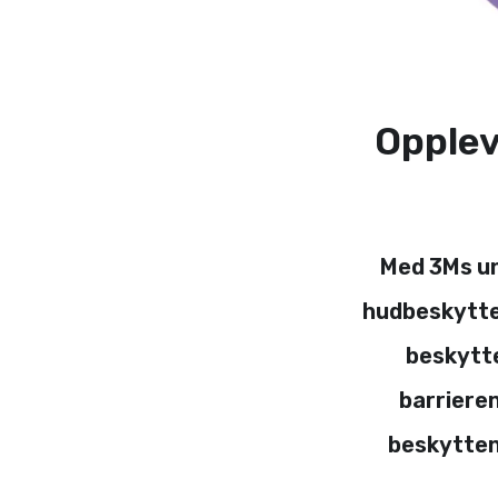
Opplev
Med 3Ms un
hudbeskyttel
beskytte
barrieren
beskytten