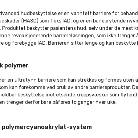
dvanced hudbeskyttelse er en vanntett barriere for behand
hudskader (MASD) som f.eks IAD, og er en banebrytende nyv
. Produktet beskytter pasientens hud, selv under de mest 
enne revolusjonerende barriereløsningen, som ikke trenger å
re og forebygge IAD. Barrieren sitter lenge og kan beskytte 
sk polymer
er en ultratynn barriere som kan strekkes og formes uten 
 som kan forekomme ved bruk av andre barriereprodukter. De
 holdbar beskyttelse mot etsende kroppsvæsker som flytend
n trenger derfor bare påføres to ganger hver uke.
 polymercyanoakrylat-system