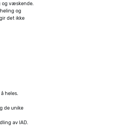
ig og væskende.
 heling og
gir det ikke
å heles.
g de unike
dling av IAD.