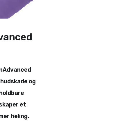
dvanced
lonAdvanced
g hudskade og
 holdbare
 skaper et
er heling.