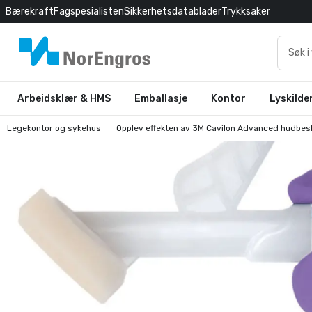
Bærekraft
Fagspesialisten
Sikkerhetsdatablader
Trykksaker
Arbeidsklær & HMS
Emballasje
Kontor
Lyskilde
Legekontor og sykehus
Opplev effekten av 3M Cavilon Advanced hudbes