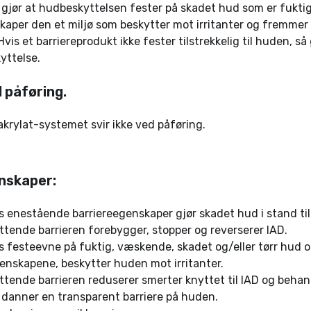
 gjør at hudbeskyttelsen fester på skadet hud som er fukt
kaper den et miljø som beskytter mot irritanter og fremmer
vis et barriereprodukt ikke fester tilstrekkelig til huden, så 
yttelse.
d påføring.
rylat-systemet svir ikke ved påføring.
nskaper:
 enestående barriereegenskaper gjør skadet hud i stand til 
tende barrieren forebygger, stopper og reverserer IAD.
 festeevne på fuktig, væskende, skadet og/eller tørr hud o
enskapene, beskytter huden mot irritanter.
tende barrieren reduserer smerter knyttet til IAD og behan
 danner en transparent barriere på huden.