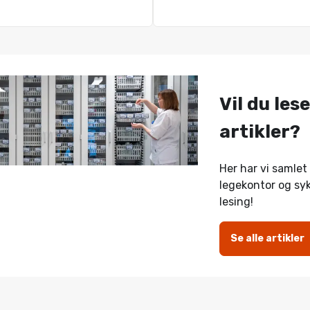
Vil du lese
artikler?
Her har vi samlet a
legekontor og sy
lesing!
Se alle artikler