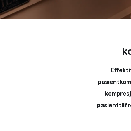
k
Effekt
pasientkomf
kompresj
pasienttilf