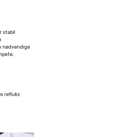
 stabil
e
en nødvendige
umpete.
s refluks