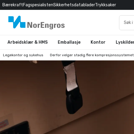
Bærekraft
Fagspesialisten
Sikkerhetsdatablader
Trykksaker
Arbeidsklær & HMS
Emballasje
Kontor
Lyskilde
Legekontor og sykehus
Derfor velger stadig flere kompresjonssysteme