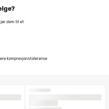
elge?
ør dem til et
avere kompresjonstoleranse