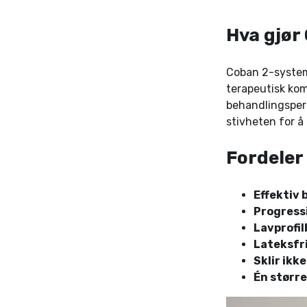
Hva gjør
Coban 2-systeme
terapeutisk kom
behandlingsper
stivheten for å 
Fordeler 
Effektiv
Progress
Lavprofi
Lateksfr
Sklir ikke
Én større