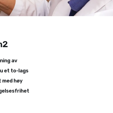
n2
ning av
u et to-lags
t med høy
gelsesfrihet