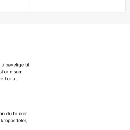
ilbøyelige til
ssform som
n for at
an du bruker
kroppsdeler,