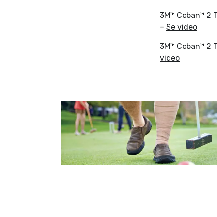
3M™ Coban™ 2 T
–
Se video
3M™ Coban™ 2 T
video