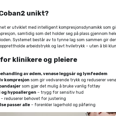
 Coban2 unikt?
t er utviklet med intelligent kompresjonsdynamikk som gir
presjon, samtidig som det holder seg på plass gjennom hel
ioden. Systemet består av to tynne lag som sammen gir d
opprettholde arbeidstrykk og lavt hviletrykk – uten å bli kl
for klinikere og pleiere
 behandling av ødem, venøse leggsår og lymfeødem
iv kompresjon
som gir vedvarende trykk og reduserer venø
lbandasjer
som gjør det mulig å bruke vanlig fottøy
i og hypoallergen
– trygg for sensitiv hud
– reduserer behovet for justering
lse passer alle
– forenkler lagerhold og påføring