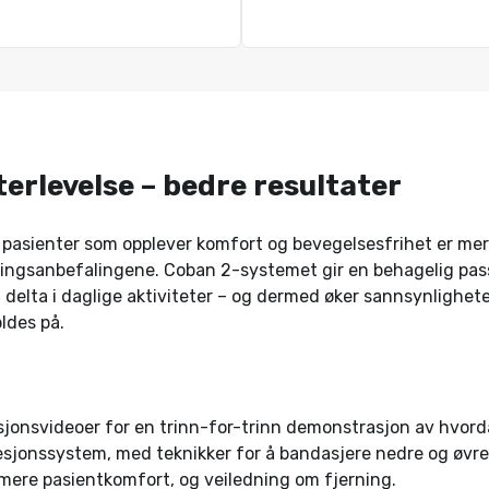
terlevelse – bedre resultater
t pasienter som opplever komfort og bevegelsesfrihet er mer t
lingsanbefalingene. Coban 2-systemet gir en behagelig pa
å delta i daglige aktiviteter – og dermed øker sannsynlighete
ldes på.
sjonsvideoer for en trinn-for-trinn demonstrasjon av hvord
jonssystem, med teknikker for å bandasjere nedre og øvre 
imere pasientkomfort, og veiledning om fjerning.