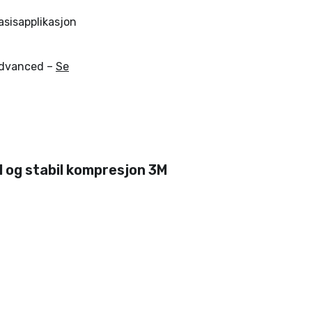
sisapplikasjon
Advanced –
Se
l og stabil kompresjon 3M