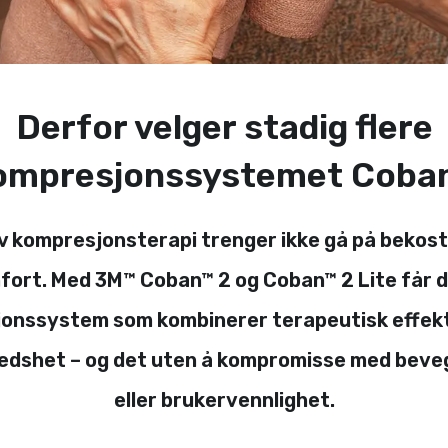
Derfor velger stadig flere
ompresjonssystemet Coba
iv kompresjonsterapi trenger ikke gå på bekost
ort. Med 3M™ Coban™ 2 og Coban™ 2 Lite får d
onssystem som kombinerer terapeutisk effek
redshet – og det uten å kompromisse med beve
eller brukervennlighet.