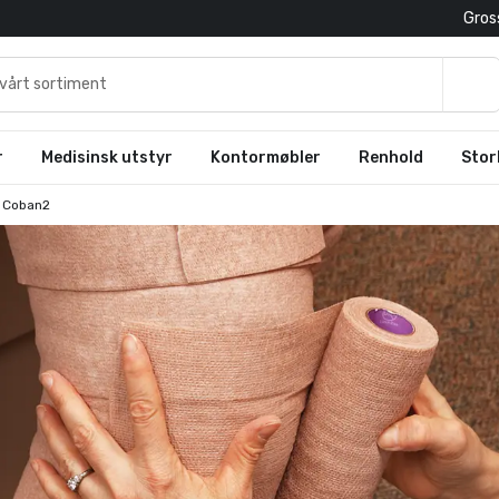
Gross
r
Medisinsk utstyr
Kontormøbler
Renhold
Stor
t Coban2