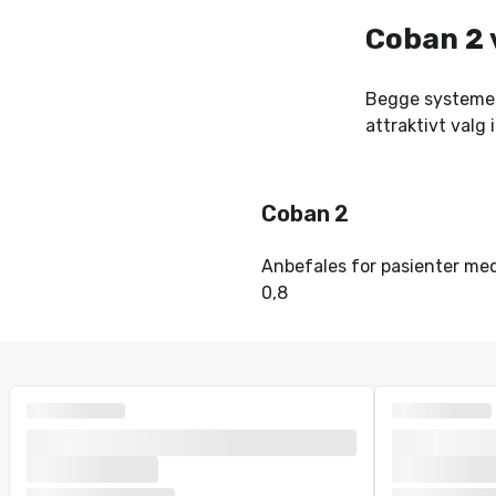
Coban 2 v
Begge systemene
attraktivt valg i
Coban 2
Anbefales for pasienter med
0,8