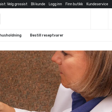
ist: Velg grossist
Bli kunde
Logg inn
Finn butikk
Kundeservice
husholdning
Bestill reseptvarer