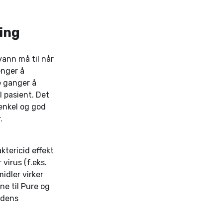
ring
ann må til når
enger å
e ganger å
l pasient. Det
 enkel og god
.
ktericid effekt
 virus (f.eks.
idler virker
ne til Pure og
rdens