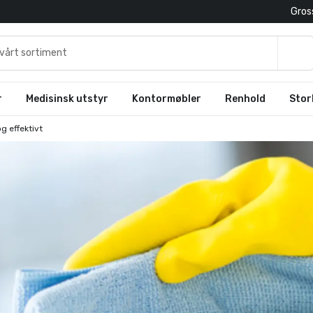
Gross
r
Medisinsk utstyr
Kontormøbler
Renhold
Stor
g effektivt