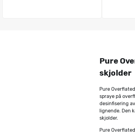
Pure Ove
skjolder
Pure Overflated
spraye på overfl
desinfisering a
lignende. Den ka
skjolder.
Pure Overflated