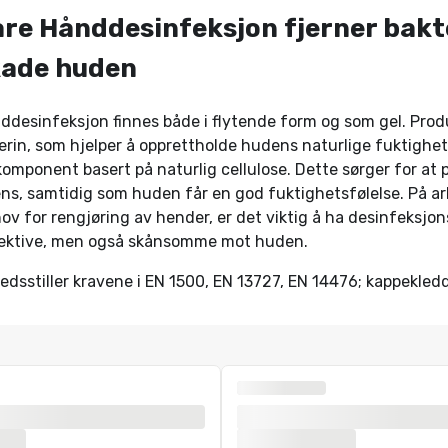
re Hånddesinfeksjon fjerner bakt
kade huden
desinfeksjon finnes både i flytende form og som gel. Prod
erin, som hjelper å opprettholde hudens naturlige fuktighe
omponent basert på naturlig cellulose. Dette sørger for at 
ns, samtidig som huden får en god fuktighetsfølelse. På ar
v for rengjøring av hender, er det viktig å ha desinfeksjo
fektive, men også skånsomme mot huden.
redsstiller kravene i EN 1500, EN 13727, EN 14476; kappekledd