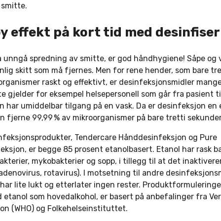
smitte.
y effekt på kort tid med desinfise
å unngå spredning av smitte, er god håndhygiene! Såpe og v
lig skitt som må fjernes. Men for rene hender, som bare tr
organismer raskt og effektivt, er desinfeksjonsmidler mang
te gjelder for eksempel helsepersonell som går fra pasient ti
man har umiddelbar tilgang på en vask. Da er desinfeksjon en
 fjerne 99,99 % av mikroorganismer på bare tretti sekunder
nfeksjonsprodukter, Tendercare Hånddesinfeksjon og Pure
eksjon, er begge 85 prosent etanolbasert. Etanol har rask ba
kterier, mykobakterier og sopp, i tillegg til at det inaktiverer
adenovirus, rotavirus). I motsetning til andre desinfeksjonsm
 har lite lukt og etterlater ingen rester. Produktformuleringe
etanol som hovedalkohol, er basert på anbefalinger fra Ve
on (WHO) og Folkehelseinstituttet.