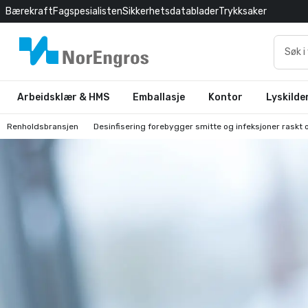
Bærekraft
Fagspesialisten
Sikkerhetsdatablader
Trykksaker
Arbeidsklær & HMS
Emballasje
Kontor
Lyskilde
Renholdsbransjen
Desinfisering forebygger smitte og infeksjoner raskt o