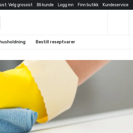
ist: Velg grossist
Bli kunde
Logg inn
Finn butikk
Kundeservice
husholdning
Bestill reseptvarer