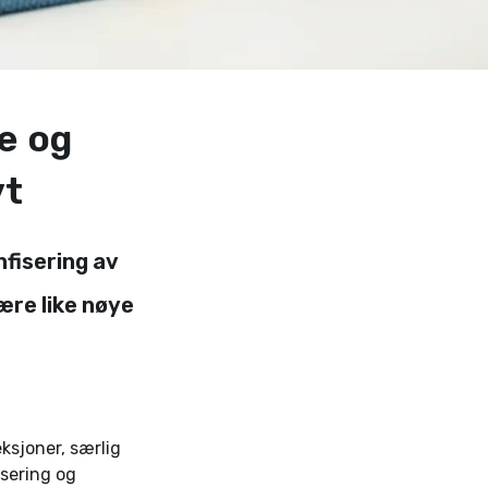
e og
vt
nfisering av
ære like nøye
ksjoner, særlig
isering og