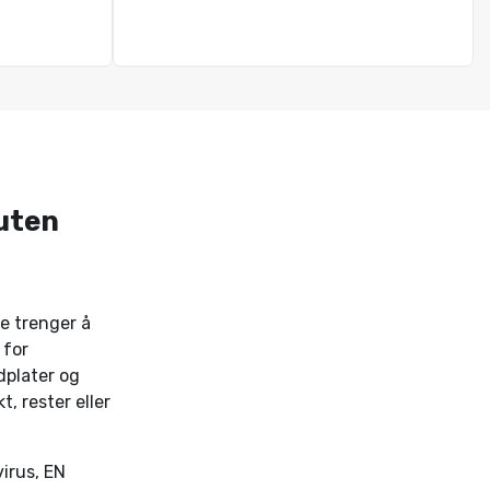
 uten
e trenger å
 for
dplater og
t, rester eller
virus, EN