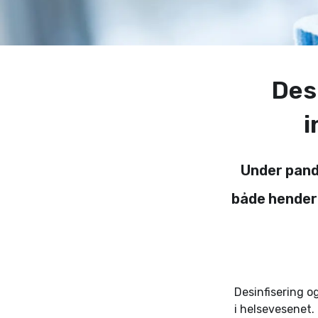
Des
i
Under pande
både hender 
Desinfisering o
i helsevesenet.