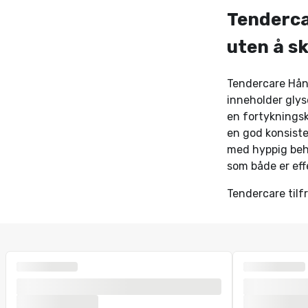
Tenderca
uten å s
Tendercare Hånd
inneholder glys
en fortykningsk
en god konsiste
med hyppig beho
som både er ef
Tendercare tilf