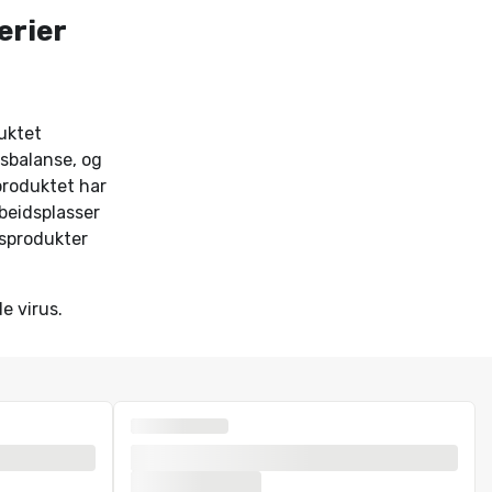
erier
uktet
tsbalanse, og
produktet har
beidsplasser
nsprodukter
e virus.