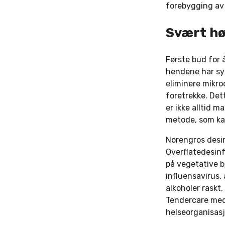
forebygging av 
Svært hø
Første bud for 
hendene har syn
eliminere mikro
foretrekke. Det
er ikke alltid 
metode, som kan
Norengros desi
Overflatedesinf
på vegetative ba
influensavirus, 
alkoholer raskt,
Tendercare med 
helseorganisasj