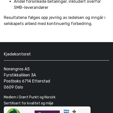
Andel forsinkede betalinger, inkludert overfor
SMB-leverandører
Resultatene følges opp jevnlig av ledelsen og inngår i
selskapets arbeid med ­kontinuerlig forbedring.
Kjedekontoret
Norengros AS
Fyrstikkallèen 3A
Postboks 6714 Etterstad
0609 Oslo
Medlem i Grønt Punkt og Norsirk
Sertifisert for kvalitet og miljø