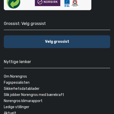
Grossist: Velg grossist
Velg grossist
Nyttige lenker
Om Norengros
Fagspesialisten
Sikkerhetsdatablader
Slik jobber Norengros med bærekraft
Norengros klimarapport
Ledige stillinger
Aktuelt