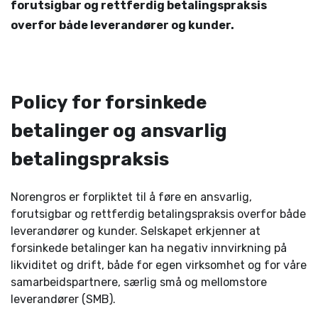
forutsigbar og rettferdig betalings­praksis
overfor både leverandører og kunder.
Policy for forsinkede
betalinger og ansvarlig
betalingspraksis
Norengros er forpliktet til å føre en ansvarlig,
forutsigbar og rettferdig betalings­praksis overfor både
leverandører og kunder. Selskapet erkjenner at
forsinkede betalinger kan ha negativ innvirkning på
likviditet og drift, både for egen virksomhet og for våre
samarbeids­partnere, særlig små og mellomstore
leverandører (SMB).