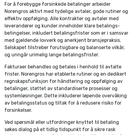
For å forebygge forsinkede betalinger arbeider
Norengros aktivt med tydelige avtaler, gode rutiner og
effektiv oppfølging. Alle kontrakter og avtaler med
leverandører og kunder inneholder klare betalings­
betingelser, inkludert betalingsfrister som er i samsvar
med gjeldende lovverk og anerkjent bransjepraksis.
Selskapet tilstreber forutsigbare og balanserte vilkår,
og unngår urimelig lange betalingsfrister.
Fakturaer behandles og betales i henhold til avtalte
frister. Norengros har etablerte rutiner og en dedikert
regnskapsfunksjon for håndtering og oppfølging av
betalinger, støttet av standardiserte prosesser og
systemløsninger. Dette inkluderer løpende overvåking
av betalingsstatus og tiltak for å redusere risiko for
forsinkelser.
Ved spørsmål eller utfordringer knyttet til betaling
søkes dialog på et tidlig tidspunkt for å sikre rask