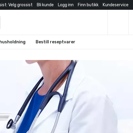
ist: Velg grossist
Bli kunde
Logg inn
Finn butikk
Kundeservice
husholdning
Bestill reseptvarer