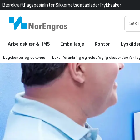
Bærekraft
Fagspesialisten
Sikkerhetsdatablader
Trykksaker
Arbeidsklær & HMS
Emballasje
Kontor
Lyskilde
Legekontor og sykehus
Lokal forankring og helsefaglig ekspertise for l