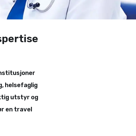
spertise
institusjoner
, helsefaglig
tig utstyr og
ør en travel