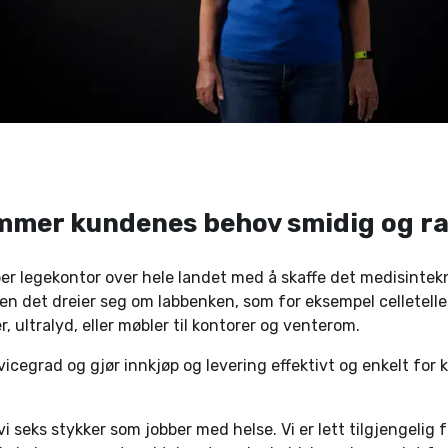
mer kundenes behov smidig og r
er legekontor over hele landet med å skaffe det medisintek
en det dreier seg om labbenken, som for eksempel celleteller
 ultralyd, eller møbler til kontorer og venterom.
rvicegrad og gjør innkjøp og levering effektivt og enkelt for
 vi seks stykker som jobber med helse. Vi er lett tilgjengelig