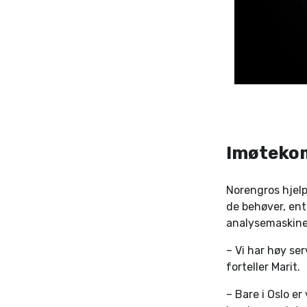
Imøtekom
Norengros hjelp
de behøver, ent
analysemaskiner,
– Vi har høy se
forteller Marit.
– Bare i Oslo er