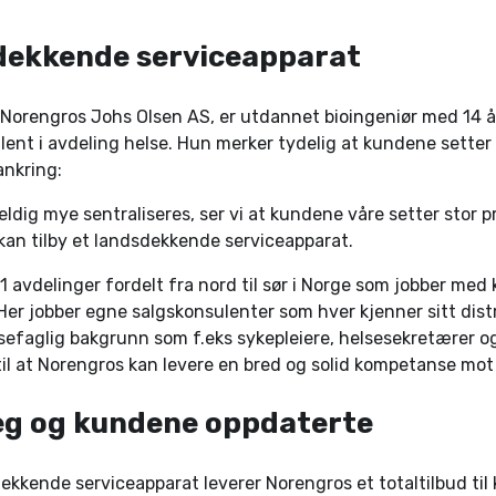
dekkende serviceapparat
 Norengros Johs Olsen AS, er utdannet bioingeniør med 14 å
ent i avdeling helse. Hun merker tydelig at kundene setter 
ankring:
veldig mye sentraliseres, ser vi at kundene våre setter stor pris
 kan tilby et landsdekkende serviceapparat.
1 avdelinger fordelt fra nord til sør i Norge som jobber med
Her jobber egne salgskonsulenter som hver kjenner sitt distr
sefaglig bakgrunn som f.eks sykepleiere, helsesekretærer og
 til at Norengros kan levere en bred og solid kompetanse mo
eg og kundene oppdaterte
ekkende serviceapparat leverer Norengros et totaltilbud ti