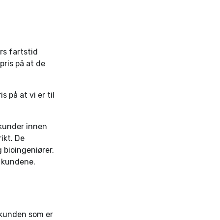
rs fartstid
pris på at de
 på at vi er til
 kunder innen
ikt. De
 bioingeniører,
t kundene.
l kunden som er