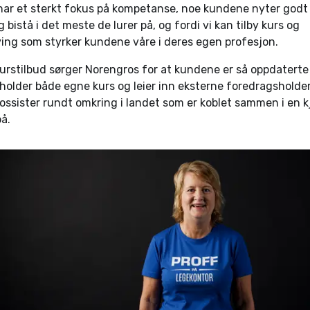
 har et sterkt fokus på kompetanse, noe kundene nyter godt 
g bistå i det meste de lurer på, og fordi vi kan tilby kurs og
ng som styrker kundene våre i deres egen profesjon.
kurstilbud sørger Norengros for at kundene er så oppdatert
e holder både egne kurs og leier inn eksterne foredragshold
ossister rundt omkring i landet som er koblet sammen i en k
på.