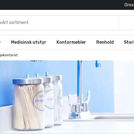
Gross
r
Medisinsk utstyr
Kontormøbler
Renhold
Stor
egekontoret