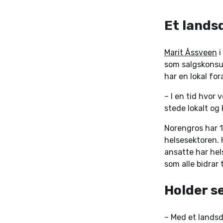
Et lands
Marit Åssveen
i
som salgskonsul
har en lokal for
– I en tid hvor 
stede lokalt og
Norengros har 1
helsesektoren. 
ansatte har hel
som alle bidrar
Holder s
– Med et landsd