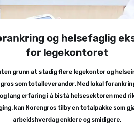
orankring og helsefaglig ek
for legekontoret
uten grunn at stadig flere legekontor og helse
gros som totalleverandør. Med lokal forankring
g lang erfaring i å bistå helsesektoren med rik
ging, kan Norengros tilby en totalpakke som gj
arbeidshverdag enklere og smidigere.