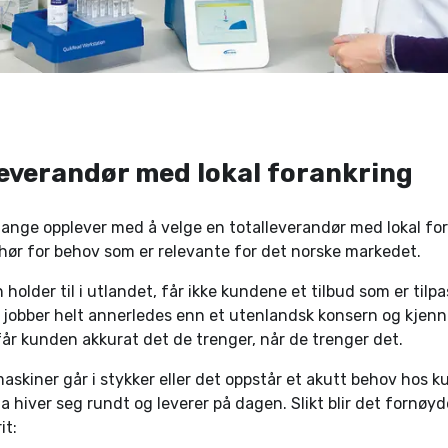
leverandør med lokal forankring
nge opplever med å velge en totalleverandør med lokal fora
ør for behov som er relevante for det norske markedet.
 holder til i utlandet, får ikke kundene et tilbud som er tilp
 jobber helt annerledes enn et utenlandsk konsern og kjen
får kunden akkurat det de trenger, når de trenger det.
askiner går i stykker eller det oppstår et akutt behov hos k
da hiver seg rundt og leverer på dagen. Slikt blir det fornøy
it: