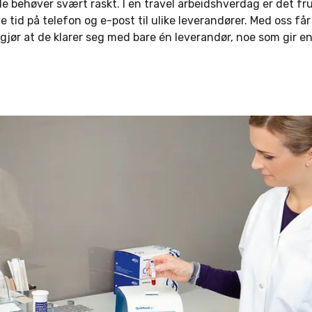
de behøver svært raskt. I en travel arbeidshverdag er det fr
 tid på telefon og e-post til ulike leverandører. Med oss får
gjør at de klarer seg med bare én leverandør, noe som gir en