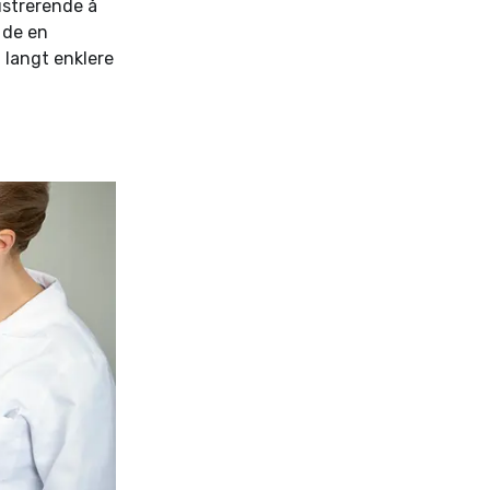
ustrerende å
 de en
 langt enklere