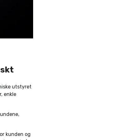
askt
niske utstyret
, enkle
 kundene,
 for kunden og