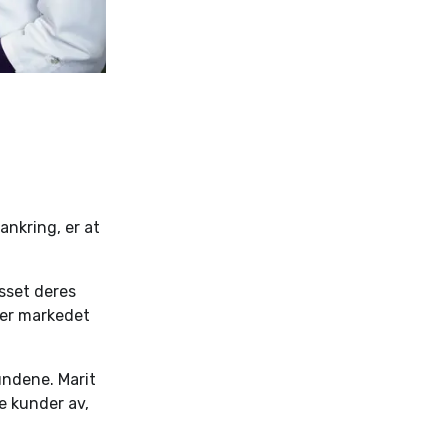
nkring, er at
asset deres
ner markedet
undene. Marit
de kunder av,