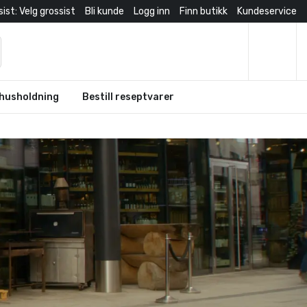
ist: Velg grossist
Bli kunde
Logg inn
Finn butikk
Kundeservice
husholdning
Bestill reseptvarer