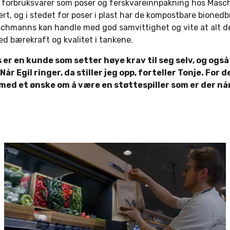
 forbruksvarer som poser og ferskvareinnpakning hos Mas
ert, og i stedet for poser i plast har de kompostbare bionedb
chmanns kan handle med god samvittighet og vite at alt de
d bærekraft og kvalitet i tankene.
r en kunde som setter høye krav til seg selv, og også
år Egil ringer, da stiller jeg opp, forteller Tonje. For 
 med et ønske om å være en støttespiller som er der n