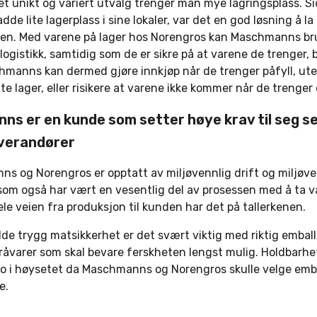
et unikt og variert utvalg trenger man mye lagringsplass. S
e lite lagerplass i sine lokaler, var det en god løsning å l
ben. Med varene på lager hos Norengros kan Maschmanns br
 logistikk, samtidig som de er sikre på at varene de trenger, bli
chmanns kan dermed gjøre innkjøp når de trenger påfyll, ut
lite lager, eller risikere at varene ikke kommer når de trenger
s er en kunde som setter høye krav til seg se
everandører
 og Norengros er opptatt av miljøvennlig drift og miljøve
som også har vært en vesentlig del av prosessen med å ta v
le veien fra produksjon til kunden har det på tallerkenen.
lde trygg matsikkerhet er det svært viktig med riktig emball
 råvarer som skal bevare ferskheten lengst mulig. Holdbarhe
o i høysetet da Maschmanns og Norengros skulle velge embal
e.