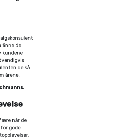
salgskonsulent
å finne de
by kundene
dvendigvis
ulenten de så
om årene.
Maschmanns.
evelse
sfære når de
 for gode
topplevelser.