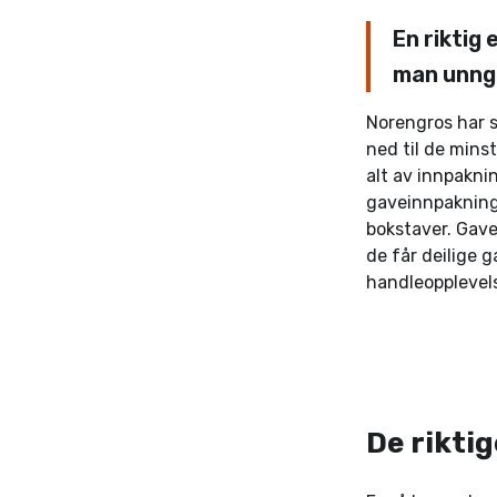
En riktig
man unng
Norengros har s
ned til de minst
alt av innpakni
gaveinnpakning
bokstaver. Gave
de får deilige g
handleopplevel
De riktig