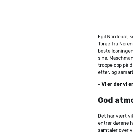
Egil Nordeide, 
Tonje fra Noren
beste løsninge
sine. Maschman
troppe opp på d
etter, og sama
– Vi er der vi
God atmo
Det har vært vi
entrer dørene 
samtaler over v