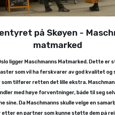
entyret på Skøyen - Masc
matmarked
Oslo ligger Maschmanns Matmarked. Dette er st
ster som vil ha ferskvarer av god kvalitet o
r som tilfører retten det lille ekstra. Maschman
ndler med høye forventninger, både til seg selv 
e sine. Da Maschmanns skulle velge en samar
r etter en partner som kunne støtte dem på rei