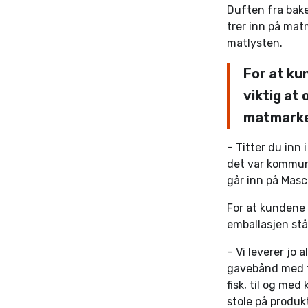
Duften fra bake
trer inn på mat
matlysten.
For at ku
viktig at
matmarke
– Titter du inn 
det var kommun
går inn på Masc
For at kundene s
emballasjen stå
– Vi leverer jo 
gavebånd med tr
fisk, til og me
stole på produk