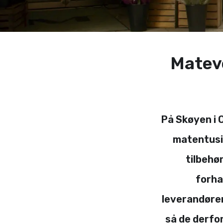
Matev
På Skøyen i 
matentusia
tilbehø
forha
leverandøren
så de derfo