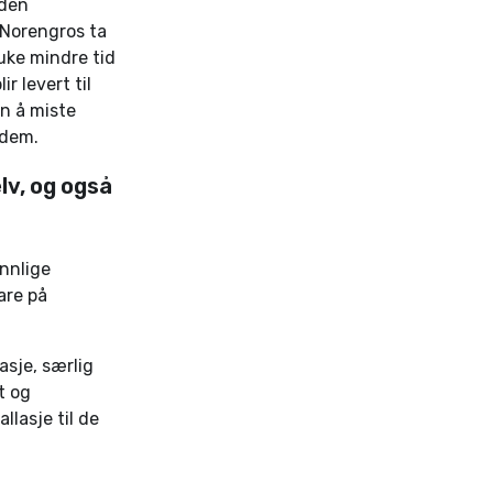
iden
a Norengros ta
uke mindre tid
r levert til
en å miste
 dem.
lv, og også
nnlige
are på
asje, særlig
t og
lasje til de