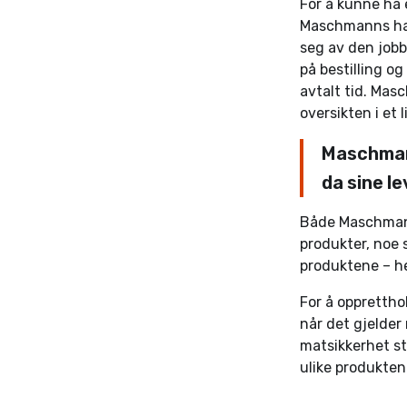
For å kunne ha 
Maschmanns hadd
seg av den job
på bestilling og
avtalt tid. Mas
oversikten i et 
Maschmann
da sine l
Både Maschmanns
produkter, noe 
produktene – he
For å opprettho
når det gjelder
matsikkerhet st
ulike produkten