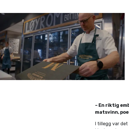
– En riktig em
matsvinn, poe
I tillegg var de