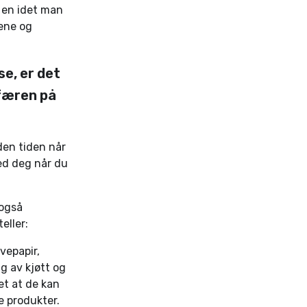
 en idet man
sene og
se, er det
sfæren på
 den tiden når
ed deg når du
 også
eller:
vepapir,
g av kjøtt og
et at de kan
e produkter.