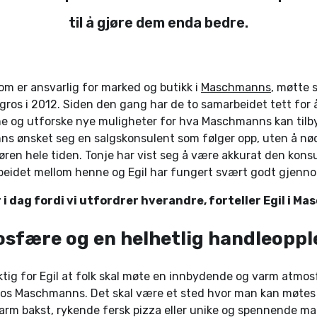
til å gjøre dem enda bedre.
som er ansvarlig for marked og butikk i
Maschmanns
, møtte 
gros i 2012. Siden den gang har de to samarbeidet tett for 
ne og utforske nye muligheter for hva Maschmanns kan til
ns ønsket seg en salgskonsulent som følger opp, uten å nø
øren hele tiden. Tonje har vist seg å være akkurat den kons
rbeidet mellom henne og Egil har fungert svært godt gjenn
 er i dag fordi vi utfordrer hverandre, forteller Egil i 
sfære og en helhetlig handleoppl
ktig for Egil at folk skal møte en innbydende og varm atmo
hos Maschmanns. Det skal være et sted hvor man kan møtes
arm bakst, rykende fersk pizza eller unike og spennende ma