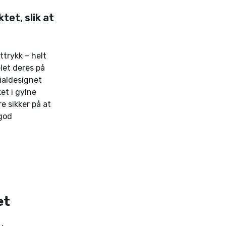
tet, slik at
ttrykk – helt
elet deres på
ialdesignet
t i gylne
e sikker på at
 god
et