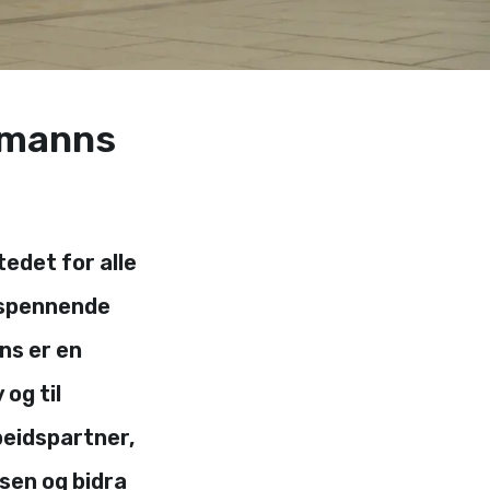
hmanns
edet for alle
g spennende
ns er en
og til
beidspartner,
sen og bidra