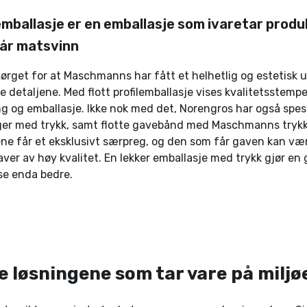
 emballasje er en emballasje som ivaretar produk
år matsvinn
ørget for at Maschmanns har fått et helhetlig og estetisk u
e detaljene. Med flott profilemballasje vises kvalitetsstemp
ng og emballasje. Ikke nok med det, Norengros har også spes
er med trykk, samt flotte gavebånd med Maschmanns trykke
ne får et eksklusivt særpreg, og den som får gaven kan vær
aver av høy kvalitet. En lekker emballasje med trykk gjør en
se enda bedre.
e løsningene som tar vare på miljø