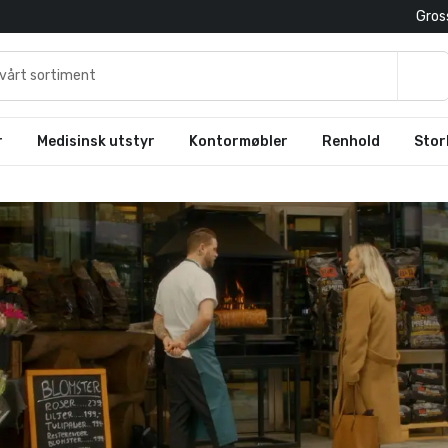
Gross
r
Medisinsk utstyr
Kontormøbler
Renhold
Stor