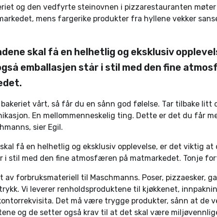
riet og den vedfyrte steinovnen i pizzarestauranten møter
markedet, mens fargerike produkter fra hyllene vekker san
ndene skal få en helhetlig og eksklusiv opplevel
 også emballasjen står i stil med den fine atmo
det.
i bakeriet vårt, så får du en sånn god følelse. Tar tilbake litt
ikasjon. En mellommenneskelig ting. Dette er det du får m
hmanns, sier Egil.
kal få en helhetlig og eksklusiv opplevelse, er det viktig at
r i stil med den fine atmosfæren på matmarkedet. Tonje fort
alt av forbruksmateriell til Maschmanns. Poser, pizzaesker, ga
ykk. Vi leverer renholdsproduktene til kjøkkenet, innpaknin
d kontorrekvisita. Det må være trygge produkter, sånn at de v
tene og de setter også krav til at det skal være miljøvennlig