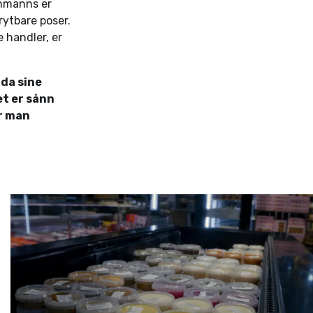
chmanns er
rytbare poser.
 handler, er
 da sine
det er sånn
år man