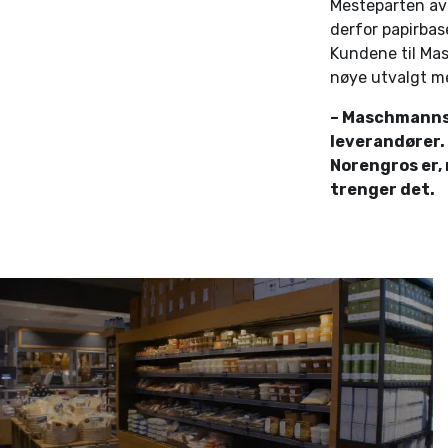
Mesteparten av
derfor papirbas
Kundene til Mas
nøye utvalgt me
– Maschmanns e
leverandører. N
Norengros er,
trenger det.