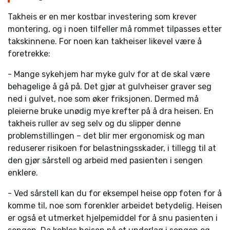
Takheis er en mer kostbar investering som krever
montering, og i noen tilfeller må rommet tilpasses etter
takskinnene. For noen kan takheiser likevel være å
foretrekke:
- Mange sykehjem har myke gulv for at de skal være
behagelige å gå på. Det gjør at gulvheiser graver seg
ned i gulvet, noe som øker friksjonen. Dermed må
pleierne bruke unødig mye krefter på å dra heisen. En
takheis ruller av seg selv og du slipper denne
problemstillingen – det blir mer ergonomisk og man
reduserer risikoen for belastningsskader, i tillegg til at
den gjør sårstell og arbeid med pasienten i sengen
enklere.
- Ved sårstell kan du for eksempel heise opp foten for å
komme til, noe som forenkler arbeidet betydelig. Heisen
er også et utmerket hjelpemiddel for å snu pasienten i