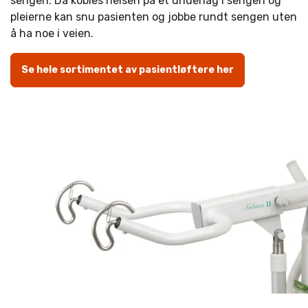
sengen. Da kobles heisen på et underlag i sengen og
pleierne kan snu pasienten og jobbe rundt sengen uten
å ha noe i veien.
Se hele sortimentet av pasientløftere her