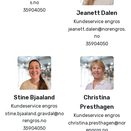
s.no
35904050
Jeanett
Dalen
Kundeservice engros
jeanett.dalen@norengros.
no
35904050
Stine
Bjaaland
Christina
Kundeservice engros
Presthagen
stine.bjaaland.gravdal@no
Kundeservice engros
rengros.no
christina.presthagen@nor
35904050
engros.no