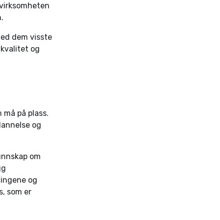
e virksomheten
.
 Med dem visste
 kvalitet og
 må på plass.
dannelse og
kunnskap om
gg
sningene og
s, som er