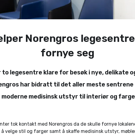
jelper Norengros legesentr
fornye seg
to legesentre klare for besøk i nye, delikate 
engros har bidratt til det aller meste sentrene
 moderne medisinsk utstyr til interiør og farge
nter tok kontakt med Norengros da de skulle fornye lokalen
l å velge stil og farger samt å skaffe medisinsk utstyr, møbler