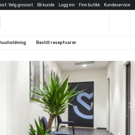
ist: Velg grossist
Bli kunde
Logg inn
Finn butikk
Kundeservice
husholdning
Bestill reseptvarer