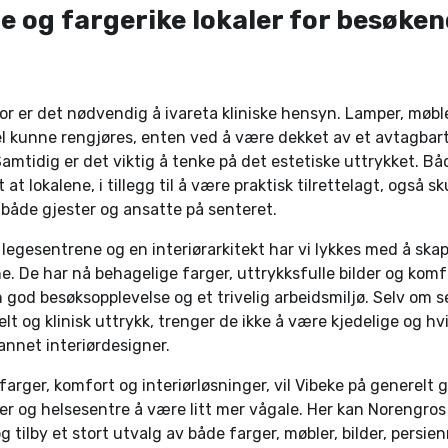
de og fargerike lokaler for besøke
or er det nødvendig å ivareta kliniske hensyn. Lamper, møbl
 kunne rengjøres, enten ved å være dekket av et avtagbart 
Samtidig er det viktig å tenke på det estetiske uttrykket. B
at lokalene, i tillegg til å være praktisk tilrettelagt, også s
 både gjester og ansatte på senteret.
gesentrene og en interiørarkitekt har vi lykkes med å skape
ene. De har nå behagelige farger, uttrykksfulle bilder og kom
n god besøksopplevelse og et trivelig arbeidsmiljø. Selv om 
lt og klinisk uttrykk, trenger de ikke å være kjedelige og hvi
annet interiørdesigner.
farger, komfort og interiørløsninger, vil Vibeke på generelt
ker og helsesentre å være litt mer vågale. Her kan Norengro
g tilby et stort utvalg av både farger, møbler, bilder, persien