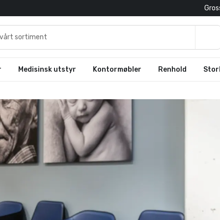
Gross
r
Medisinsk utstyr
Kontormøbler
Renhold
Stor