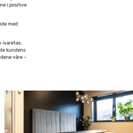
e i positive
eide med
 ivaretas,
åde kundens
ndene våre –