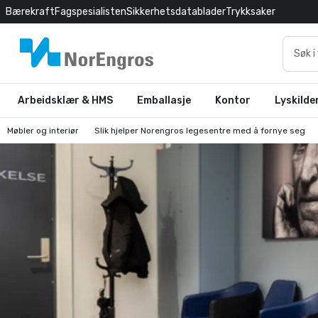
Bærekraft
Fagspesialisten
Sikkerhetsdatablader
Trykksaker
Arbeidsklær & HMS
Emballasje
Kontor
Lyskilde
Møbler og interiør
Slik hjelper Norengros legesentre med å fornye seg