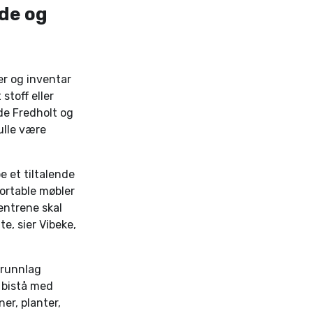
nde og
er og inventar
stoff eller
åde Fredholt og
kulle være
 et tiltalende
fortable møbler
sentrene skal
te, sier Vibeke,
 grunnlag
s bistå med
ner, planter,