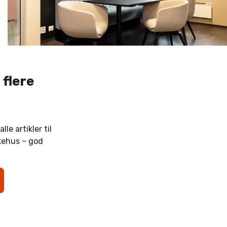
 flere
lle artikler til
kehus – god