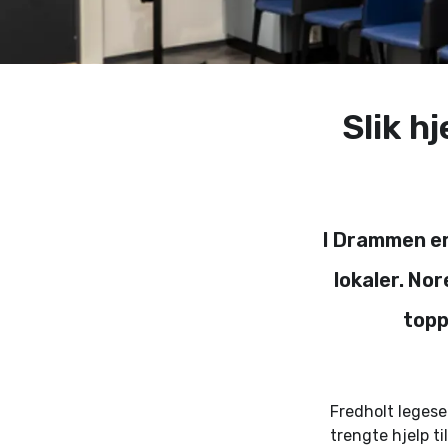
Slik h
I Drammen er 
lokaler. Nor
topp
Fredholt legese
trengte hjelp ti