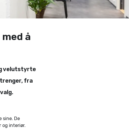
e med å
og velutstyrte
 trenger, fra
valg.
e sine. De
 og interiør.