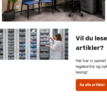
Vil du lese
artikler?
Her har vi samlet a
legekontor og sy
lesing!
Se alle artikler