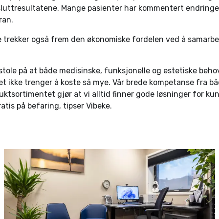
luttresultatene. Mange pasienter har kommentert endringen
ran.
 trekker også frem den økonomiske fordelen ved å samarb
tole på at både medisinske, funksjonelle og estetiske behov
t ikke trenger å koste så mye. Vår brede kompetanse fra b
uktsortimentet gjør at vi alltid finner gode løsninger for ku
atis på befaring, tipser Vibeke.