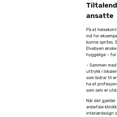
Tiltalen
ansatte
På et helsekont
må for eksempel
kunne sprites. 
Elvebyen ønsket 
hyggelige – for
– Sammen med le
uttrykk i lokal
som bidrar til e
ha et profesjone
som selv er utd
Når det gjelder 
anbefale klinik
interiørdesign o