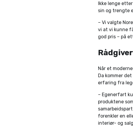
Ikke lenge ette
sin og trengte
– Vi valgte Nor
vi at vi kunne f
god pris – på et
Rådgiver
Når et moderne 
Da kommer det g
erfaring fra leg
– Egenerfart k
produktene som f
samarbeidspartn
forenkler en ell
interiør- og sal