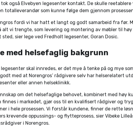
r tok også Elvebyen legesenter kontakt. De skulle reetabler
 en totalleverandør som kunne følge dem gjennom prosessen
engros fordi vi har hatt et langt og godt samarbeid fra før.
å alt vi trengte, som levering og montering av møbler til høy
t sted, sier lege ved Fredholt legesenter, Goran Dosic.
e med helsefaglig bakgrunn
legesenter skal innredes, er det mye å tenke på og mye som
odt med at Norengros’ rådgivere selv har helserelatert ut
esenter eller annen helseklinikk.
unnskap om det helsefaglige behovet, kombinert med høy 
innes i markedet, gjør oss til en kvalifisert rådgiver og try
er i hele prosessen. Vi forstår kundene, finner de rette lø
ers krevende oppussings- og flytteprosess, sier Vibeke Lilleå
gsrådgiver i Norengros.