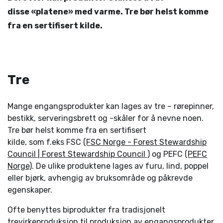
disse «platene» med varme. Tre bør helst komme
fra en sertifisert kilde.
Tre
Mange engangsprodukter kan lages av tre – rørepinner,
bestikk, serveringsbrett og -skåler for å nevne noen.
Tre bør helst komme fra en sertifisert
kilde, som f.eks FSC
(FSC Norge - Forest Stewardship
Council | Forest Stewardship Council )
og PEFC
(PEFC
Norge)
. De ulike produktene lages av furu, lind, poppel
eller bjørk, avhengig av bruksområde og påkrevde
egenskaper.
Ofte benyttes biprodukter fra tradisjonelt
trevirkeproduksjon til produksjon av engangsprodukter.