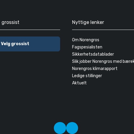
g grossist
Nyttige lenker
Om Norengros
Velg grossist
Fagspesialisten
Sikkerhetsdatablader
Slik jobber Norengros med bære
Norengros klimarapport
Ledige stillinger
Aktuelt