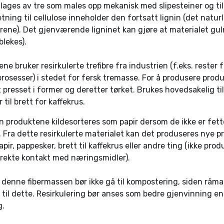
lages av tre som males opp mekanisk med slipesteiner og ti
tning til cellulose inneholder den fortsatt lignin (det naturl
rene). Det gjenværende ligninet kan gjøre at materialet gul
blekes).
ne bruker resirkulerte trefibre fra industrien (f.eks. rester f
osesser) i stedet for fersk tremasse. For å produsere produ
presset i former og deretter tørket. Brukes hovedsakelig til
r til brett for kaffekrus.
n produktene kildesorteres som papir dersom de ikke er fette
. Fra dette resirkulerte materialet kan det produseres nye p
pir, pappesker, brett til kaffekrus eller andre ting (ikke pro
direkte kontakt med næringsmidler).
denne fibermassen bør ikke gå til kompostering, siden råmat
t til dette. Resirkulering bør anses som bedre gjenvinning e
g.