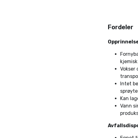
Fordeler
Opprinnelse
Fornyba
kjemisk
Vokser 
transpo
Intet b
sprøyte
Kan lag
Vann si
produk
Avfallsdisp
Egnet ti