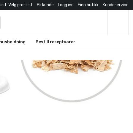
ist: Velg grossist
Bli kunde
Logg inn
Finn butikk
Kundeservice
husholdning
Bestill reseptvarer