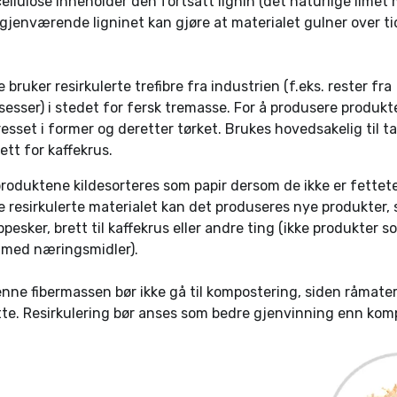
cellulose inneholder den fortsatt lignin (det naturlige limet
t gjenværende ligninet kan gjøre at materialet gulner over ti
bruker resirkulerte trefibre fra industrien (f.eks. rester fra
esser) i stedet for fersk tremasse. For å produsere produkte
esset i former og deretter tørket. Brukes hovedsakelig til ta
brett for kaffekrus.
produktene kildesorteres som papir dersom de ikke er fettete 
te resirkulerte materialet kan det produseres nye produkter,
ppesker, brett til kaffekrus eller andre ting (ikke produkter s
 med næringsmidler).
nne fibermassen bør ikke gå til kompostering, siden råmateri
dette. Resirkulering bør anses som bedre gjenvinning enn kom