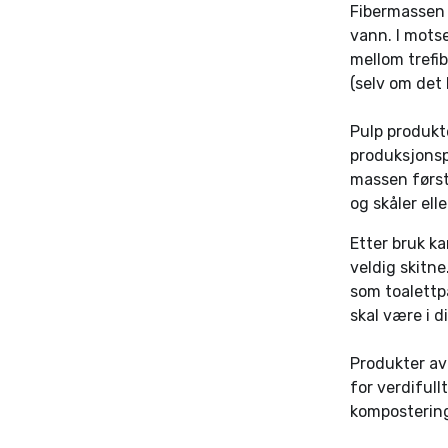
Fibermassen 
vann. I motse
mellom trefib
(selv om det 
Pulp produkte
produksjonspr
massen først 
og skåler elle
Etter bruk ka
veldig skitne
som toalettpa
skal være i 
Produkter av 
for verdifull
komposterin