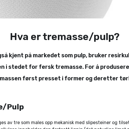
Hva er tremasse/pulp?
så kjent på markedet som pulp, bruker resirkul
en i stedet for fersk tremasse. For å produse
r massen først presset i former og deretter tør
e/Pulp
es av tre som males opp mekanisk med slipesteiner og tilset