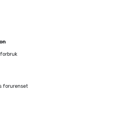
jon
iforbruk
is forurenset