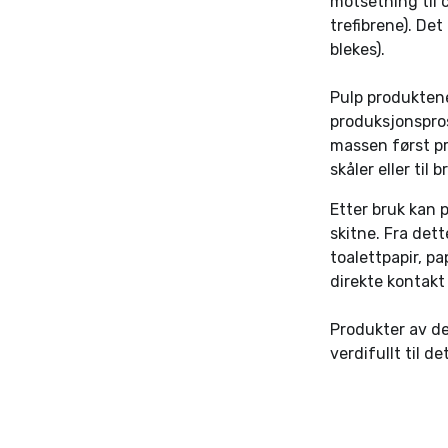
motsetning til 
trefibrene). De
blekes).
Pulp produktene 
produksjonspros
massen først pr
skåler eller til 
Etter bruk kan 
skitne. Fra det
toalettpapir, pa
direkte kontakt
Produkter av de
verdifullt til 