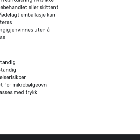
tebehandlet eller skittent
/ødelagt emballasje kan
teres
rgigjenvinnes uten å
nse
r
tandig
standig
elserisikoer
t for mikrobølgeovn
passes med trykk