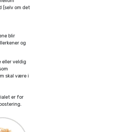
 mellom
d (selv om det
ne blir
llerkener og
eller veldig
 som
om skal være i
alet er for
postering.