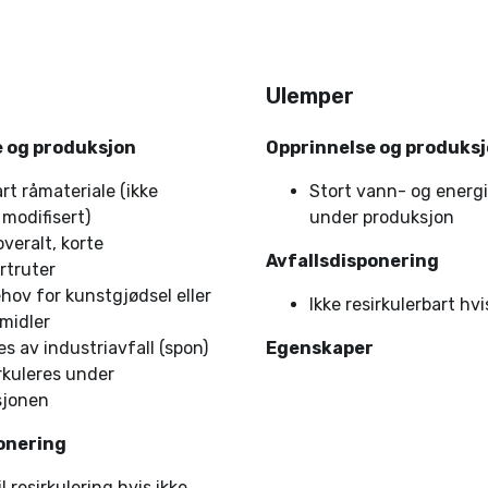
Ulemper
 og produksjon
Opprinnelse og produks
rt råmateriale (ikke
Stort vann- og energ
 modifisert)
under produksjon
overalt, korte
Avfallsdisponering
rtruter
ehov for kunstgjødsel eller
Ikke resirkulerbart hv
midler
es av industriavfall (spon)
Egenskaper
rkuleres under
sjonen
onering
l resirkulering hvis ikke