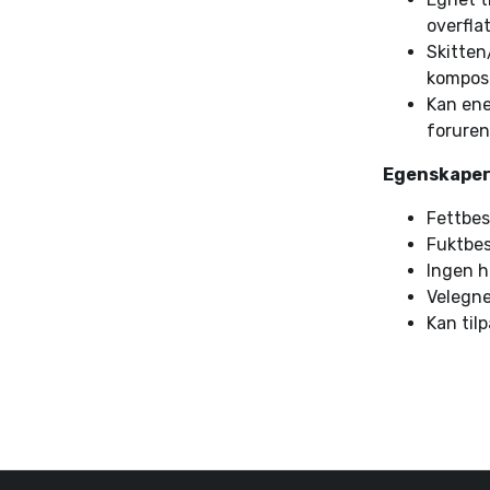
overfla
Skitten
kompos
Kan ene
forure
Egenskape
Fettbes
Fuktbe
Ingen h
Velegne
Kan til