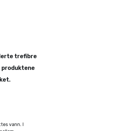
erte trefibre
re produktene
ket.
tes vann. I