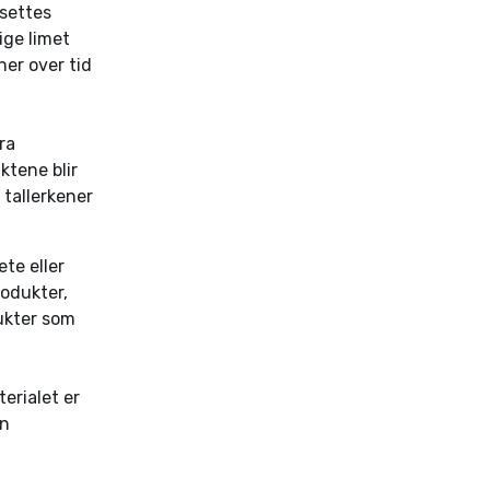
lsettes
ige limet
ner over tid
ra
ktene blir
 tallerkener
te eller
rodukter,
dukter som
erialet er
nn