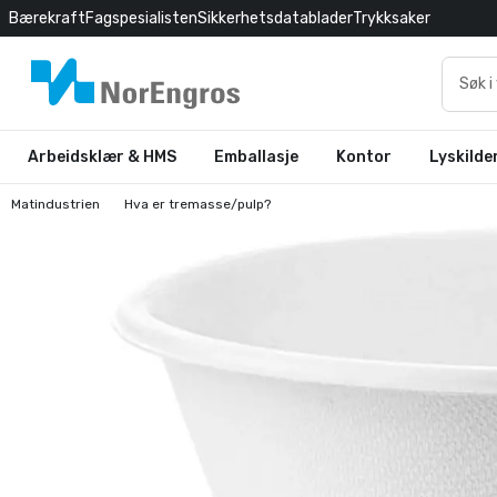
Bærekraft
Fagspesialisten
Sikkerhetsdatablader
Trykksaker
Arbeidsklær & HMS
Emballasje
Kontor
Lyskilde
Matindustrien
Hva er tremasse/pulp?