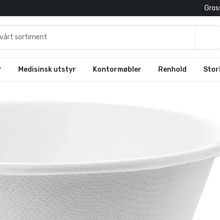
Gross
r
Medisinsk utstyr
Kontormøbler
Renhold
Stor