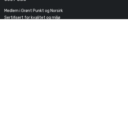
Medlem i Grønt Punkt og Norsirk
Sertifisert for kvalitet og miljø
Grossist: Velg grossist
Velg grossist
Næringslivets støtteapparat - vi gjør arbeidsdagen enklere