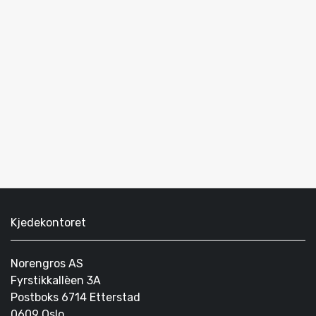
Kjedekontoret
Norengros AS
Fyrstikkallèen 3A
Postboks 6714 Etterstad
0609 Oslo