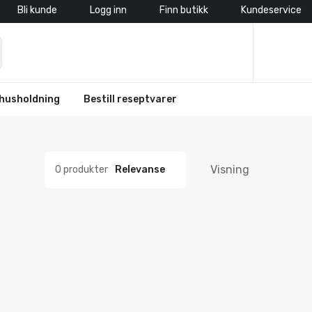
Bli kunde
Logg inn
Finn butikk
Kundeservice
husholdning
Bestill reseptvarer
Visning
0 produkter
Relevanse