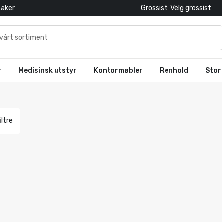
saker
Grossist: Velg grossist
r
Medisinsk utstyr
Kontormøbler
Renhold
Stor
iltre