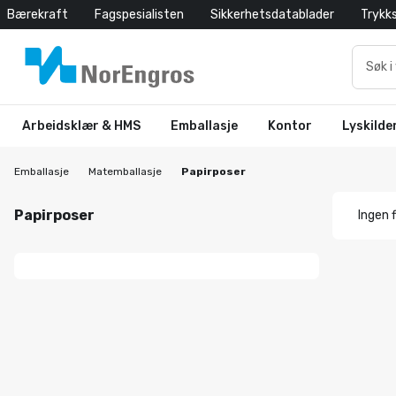
Bærekraft
Fagspesialisten
Sikkerhetsdatablader
Trykk
Arbeidsklær & HMS
Emballasje
Kontor
Lyskilde
Emballasje
Matemballasje
Papirposer
Papirposer
Ingen f