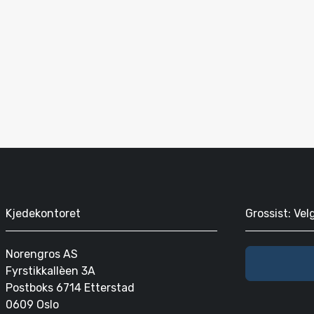
Kjedekontoret
Grossist: Vel
Norengros AS
Fyrstikkallèen 3A
Postboks 6714 Etterstad
0609 Oslo