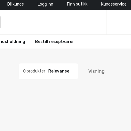
Bli kunde
Logg inn
Finn butikk
Kundeservice
husholdning
Bestill reseptvarer
Visning
0 produkter
Relevanse