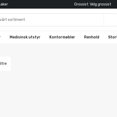
saker
Grossist: Velg grossist
r
Medisinsk utstyr
Kontormøbler
Renhold
Stor
iltre