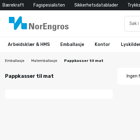
Bærekraft
Fagspesialisten
Sikkerhetsdatablader
Trykk
Arbeidsklær & HMS
Emballasje
Kontor
Lyskilde
Emballasje
Matemballasje
Pappkasser til mat
Pappkasser til mat
Ingen f