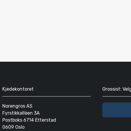
Kjedekontoret
Grossist: Vel
Norengros AS
Fyrstikkallèen 3A
Postboks 6714 Etterstad
0609 Oslo