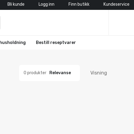
Bli kunde
Logg inn
Finn butikk
Kundeservice
husholdning
Bestill reseptvarer
Visning
0 produkter
Relevanse