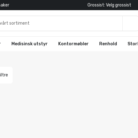
saker
Grossist: Velg grossist
r
Medisinsk utstyr
Kontormøbler
Renhold
Stor
iltre