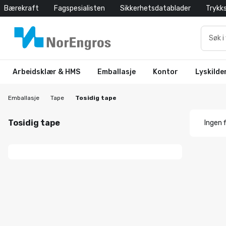
Bærekraft
Fagspesialisten
Sikkerhetsdatablader
Trykk
Arbeidsklær & HMS
Emballasje
Kontor
Lyskilde
Emballasje
Tape
Tosidig tape
Tosidig tape
Ingen f