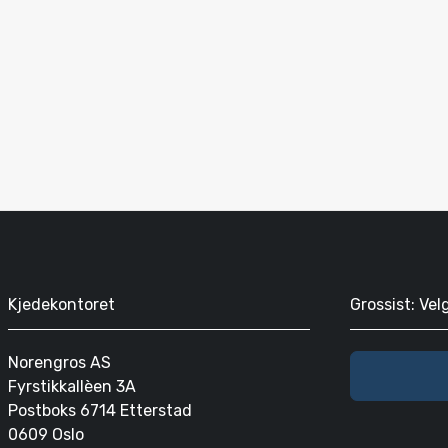
Kjedekontoret
Grossist: Vel
Norengros AS
Fyrstikkallèen 3A
Postboks 6714 Etterstad
0609 Oslo