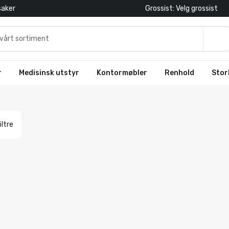
saker
Grossist: Velg grossist
r
Medisinsk utstyr
Kontormøbler
Renhold
Stor
iltre