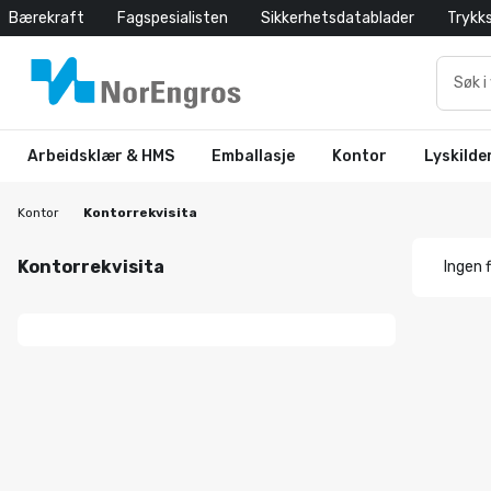
Bærekraft
Fagspesialisten
Sikkerhetsdatablader
Trykk
Arbeidsklær & HMS
Emballasje
Kontor
Lyskilde
Kontor
Kontorrekvisita
Kontorrekvisita
Ingen f