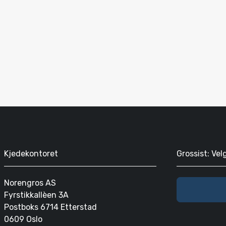
Kjedekontoret
Grossist: Vel
Norengros AS
Fyrstikkallèen 3A
Postboks 6714 Etterstad
0609 Oslo