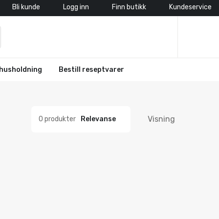
Bli kunde
Logg inn
Finn butikk
Kundeservice
husholdning
Bestill reseptvarer
Visning
0 produkter
Relevanse