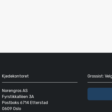
Kjedekontoret
Grossist: Vel
Norengros AS
Fyrstikkallèen 3A
Postboks 6714 Etterstad
0609 Oslo