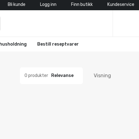
Bli kunde
Logg inn
Finn butikk
Kundeservice
husholdning
Bestill reseptvarer
Visning
0 produkter
Relevanse