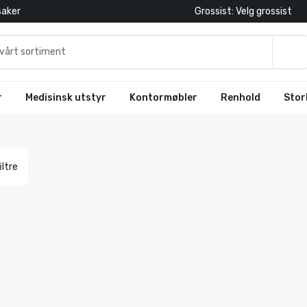
saker
Grossist: Velg grossist
r
Medisinsk utstyr
Kontormøbler
Renhold
Stor
iltre