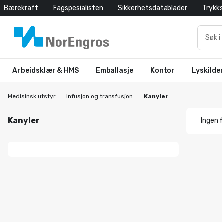
Bærekraft
Fagspesialisten
Sikkerhetsdatablader
Trykk
Arbeidsklær & HMS
Emballasje
Kontor
Lyskilde
Medisinsk utstyr
Infusjon og transfusjon
Kanyler
Kanyler
Ingen f