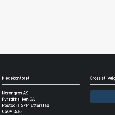
Kjedekontoret
Grossist: Vel
Norengros AS
Fyrstikkallèen 3A
Postboks 6714 Etterstad
0609 Oslo