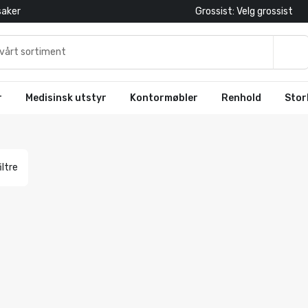
saker
Grossist: Velg grossist
r
Medisinsk utstyr
Kontormøbler
Renhold
Stor
iltre