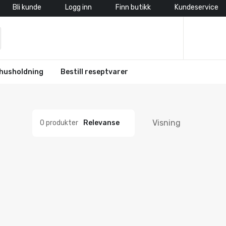
Bli kunde
Logg inn
Finn butikk
Kundeservice
husholdning
Bestill reseptvarer
Visning
0 produkter
Relevanse