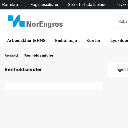
Bærekraft
Fagspesialisten
Sikkerhetsdatablader
Trykk
Arbeidsklær & HMS
Emballasje
Kontor
Lyskilde
Renhold
Renholdsmidler
Renholdsmidler
Ingen f