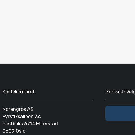
Kjedekontoret
Grossist: Vel
Norengros AS
Fyrstikkallèen 3A
Postboks 6714 Etterstad
0609 Oslo