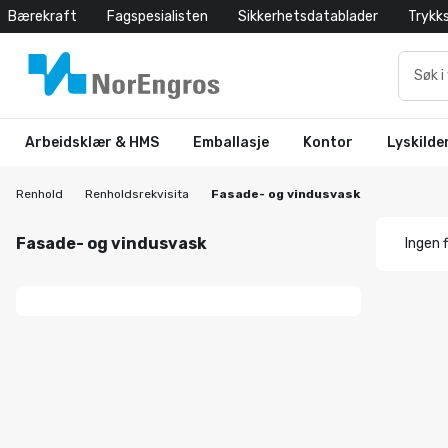
Bærekraft
Fagspesialisten
Sikkerhetsdatablader
Trykk
Arbeidsklær & HMS
Emballasje
Kontor
Lyskilde
Renhold
Renholdsrekvisita
Fasade- og vindusvask
Fasade- og vindusvask
Ingen f