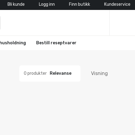
Bli kunde
Logg inn
Finn butikk
Kundeservice
husholdning
Bestill reseptvarer
Visning
0 produkter
Relevanse