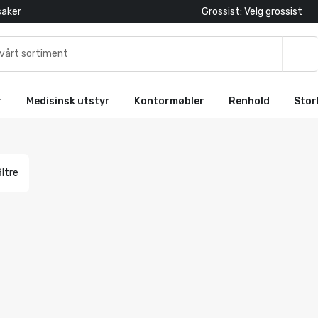
saker
Grossist: Velg grossist
r
Medisinsk utstyr
Kontormøbler
Renhold
Stor
iltre