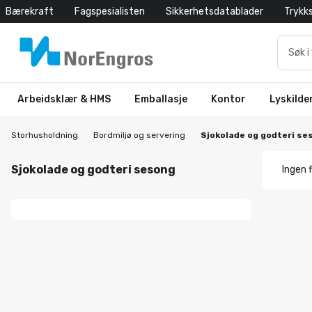
Bærekraft
Fagspesialisten
Sikkerhetsdatablader
Trykk
Arbeidsklær & HMS
Emballasje
Kontor
Lyskilde
Storhusholdning
Bordmiljø og servering
Sjokolade og godteri se
Sjokolade og godteri sesong
Ingen f