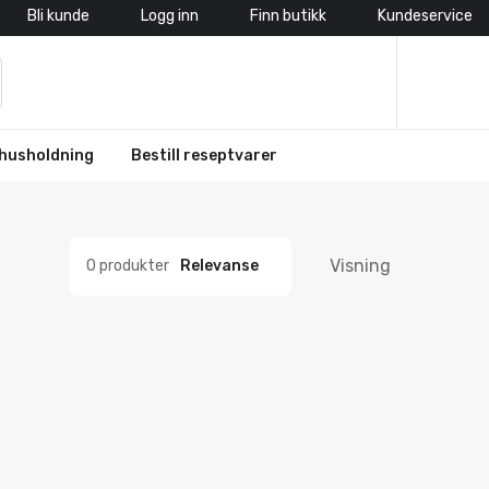
Bli kunde
Logg inn
Finn butikk
Kundeservice
husholdning
Bestill reseptvarer
Visning
0 produkter
Relevanse