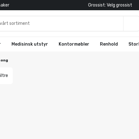
saker
Grossist: Velg grossist
r
Medisinsk utstyr
Kontormøbler
Renhold
Stor
song
iltre