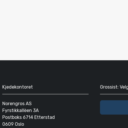
Kjedekontoret
Grossist: Vel
Norengros AS
Fyrstikkallèen 3A
Postboks 6714 Etterstad
0609 Oslo