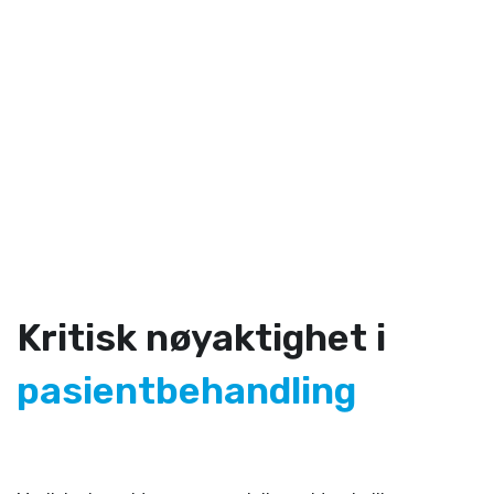
ikke-invasiv metode for å undersøke indre
organer, vurdere drektighet, og
diagnostisere ulike tilstander hos dyr, noe
som forbedrer dyreomsorgen og
effektiviteten i veterinærpraksisen.
Kritisk nøyaktighet i
pasientbehandling
-