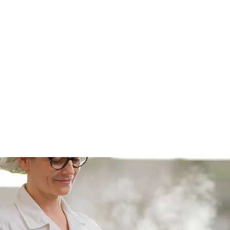
allmennmedisin gir det mulighet for
nøyaktig administrasjon av væsker,
medisiner og næringsstoffer direkte i
blodet, noe som er essensielt for behandling
av dehydrering, infeksjoner og kroniske
sykdommer.