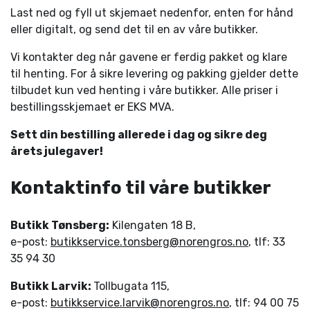
Last ned og fyll ut skjemaet nedenfor, enten for hånd
eller digitalt, og send det til en av våre butikker.
Vi kontakter deg når gavene er ferdig pakket og klare
til henting. For å sikre levering og pakking gjelder dette
tilbudet kun ved henting i våre butikker. Alle priser i
bestillingsskjemaet er EKS MVA.
Sett din bestilling allerede i dag og sikre deg
årets julegaver!
Kontaktinfo til våre butikker
Butikk Tønsberg:
Kilengaten 18 B,
e-post:
butikkservice.tonsberg@norengros.no
, tlf: 33
35 94 30
Butikk Larvik:
Tollbugata 115,
e-post:
butikkservice.larvik@norengros.no
, tlf: 94 00 75