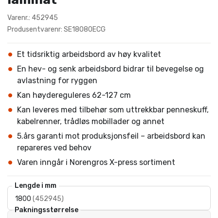
Varenr.: 452945
Produsentvarenr: SE18080ECG
Et tidsriktig arbeidsbord av høy kvalitet
En hev- og senk arbeidsbord bidrar til bevegelse og
avlastning for ryggen
Kan høydereguleres 62-127 cm
Kan leveres med tilbehør som uttrekkbar penneskuff,
kabelrenner, trådløs mobillader og annet
5.års garanti mot produksjonsfeil – arbeidsbord kan
repareres ved behov
Varen inngår i Norengros X-press sortiment
Lengde i mm
1800
(
452945
)
Pakningsstørrelse