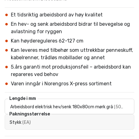
Et tidsriktig arbeidsbord av høy kvalitet
En hev- og senk arbeidsbord bidrar til bevegelse og
avlastning for ryggen
Kan høydereguleres 62-127 cm
Kan leveres med tilbehør som uttrekkbar penneskuff,
kabelrenner, trådløs mobillader og annet
5.års garanti mot produksjonsfeil – arbeidsbord kan
repareres ved behov
Varen inngår i Norengros X-press sortiment
Lengde i mm
Arbeidsbord elektrisk hev/senk 180x80cm mørk grå
(
509079
)
Pakningsstørrelse
Stykk
(
EA
)