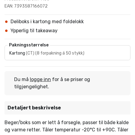
EAN: 7393587166072
Deliboks i kartong med foldelokk
Ypperlig til takeaway
Pakningsstørrelse
Kartong
(
CT
)
(
8 forpakning á 50 stykk
)
Du må
logge inn
for å se priser og
tilgjengelighet.
Detaljert beskrivelse
Beger/boks som er lett å forsegle, passer til både kalde
og varme retter. Tåler temperatur -20°C til +90C. Tåler