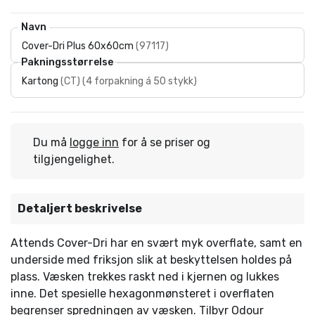
Navn
Cover-Dri Plus 60x60cm
(
97117
)
Pakningsstørrelse
Kartong
(
CT
)
(
4 forpakning á 50 stykk
)
Du må
logge inn
for å se priser og
tilgjengelighet.
Detaljert beskrivelse
Attends Cover-Dri har en svært myk overflate, samt en
underside med friksjon slik at beskyttelsen holdes på
plass. Væsken trekkes raskt ned i kjernen og lukkes
inne. Det spesielle hexagonmønsteret i overflaten
begrenser spredningen av væsken. Tilbyr Odour