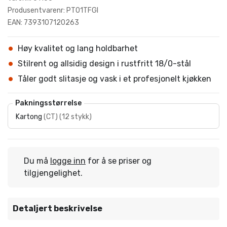
Produsentvarenr: PT01TFGI
EAN: 7393107120263
Høy kvalitet og lang holdbarhet
Stilrent og allsidig design i rustfritt 18/0-stål
Tåler godt slitasje og vask i et profesjonelt kjøkken
Pakningsstørrelse
Kartong
(
CT
)
(
12 stykk
)
Du må
logge inn
for å se priser og
tilgjengelighet.
Detaljert beskrivelse