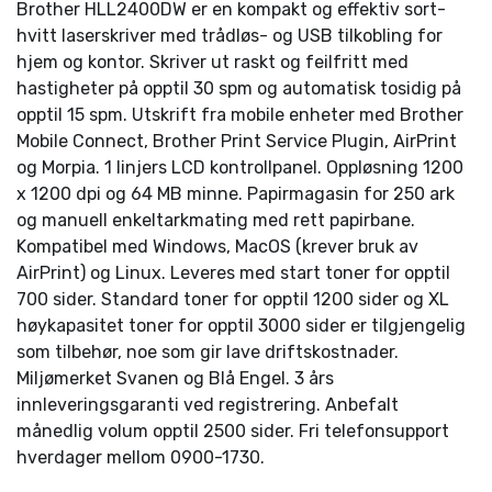
Brother HLL2400DW er en kompakt og effektiv sort-
hvitt laserskriver med trådløs- og USB tilkobling for
hjem og kontor. Skriver ut raskt og feilfritt med
hastigheter på opptil 30 spm og automatisk tosidig på
opptil 15 spm. Utskrift fra mobile enheter med Brother
Mobile Connect, Brother Print Service Plugin, AirPrint
og Morpia. 1 linjers LCD kontrollpanel. Oppløsning 1200
x 1200 dpi og 64 MB minne. Papirmagasin for 250 ark
og manuell enkeltarkmating med rett papirbane.
Kompatibel med Windows, MacOS (krever bruk av
AirPrint) og Linux. Leveres med start toner for opptil
700 sider. Standard toner for opptil 1200 sider og XL
høykapasitet toner for opptil 3000 sider er tilgjengelig
som tilbehør, noe som gir lave driftskostnader.
Miljømerket Svanen og Blå Engel. 3 års
innleveringsgaranti ved registrering. Anbefalt
månedlig volum opptil 2500 sider. Fri telefonsupport
hverdager mellom 0900-1730.