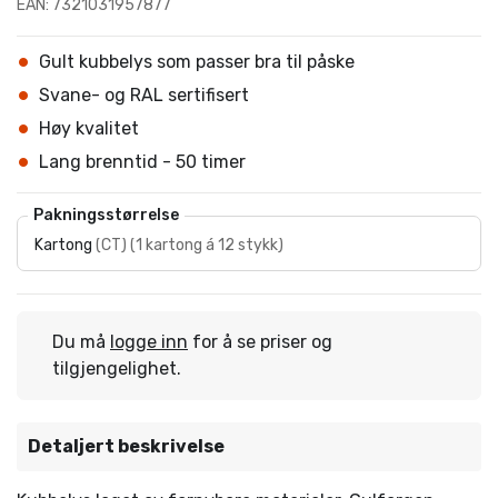
EAN: 7321031957877
Gult kubbelys som passer bra til påske
Svane- og RAL sertifisert
Høy kvalitet
Lang brenntid - 50 timer
Pakningsstørrelse
Kartong
(
CT
)
(
1 kartong á 12 stykk
)
Du må
logge inn
for å se priser og
tilgjengelighet.
Detaljert beskrivelse