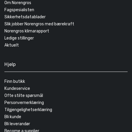
Om Norengros
Fagspesialisten
Sikkerhetsdatablader
Slik jobber Norengros med bærekraft
Norengros klimarapport
Ledige stillinger
Aktuelt
Hjelp
Finn butikk
Kundeservice
Ofte stilte spørsmål
Personvernerklæring
Tilgjengelighetserklæring
Bli kunde
Bli leverandør
Become a supplier