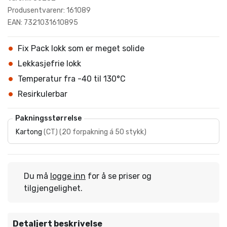
Produsentvarenr: 161089
EAN: 7321031610895
Fix Pack lokk som er meget solide
Lekkasjefrie lokk
Temperatur fra -40 til 130°C
Resirkulerbar
Pakningsstørrelse
Kartong
(
CT
)
(
20 forpakning á 50 stykk
)
Du må
logge inn
for å se priser og
tilgjengelighet.
Detaljert beskrivelse