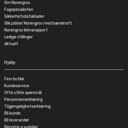
Om Norengros
Fagspesialisten
Sikkerhetsdatablader
Slik jobber Norengros med bærekraft
Norengros klimarapport
Ledige stillinger
Aktuelt
Hjelp
Finn butikk
Kundeservice
Ofte stilte spørsmål
Personvernerklæring
Tilgjengelighetserklæring
Bli kunde
Bli leverandør
Become a supplier