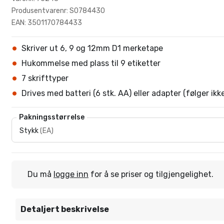
Produsentvarenr: S0784430
EAN: 3501170784433
Skriver ut 6, 9 og 12mm D1 merketape
Hukommelse med plass til 9 etiketter
7 skrifttyper
Drives med batteri (6 stk. AA) eller adapter (følger ik
Pakningsstørrelse
Stykk
(
EA
)
Du må
logge inn
for å se priser og tilgjengelighet.
Detaljert beskrivelse