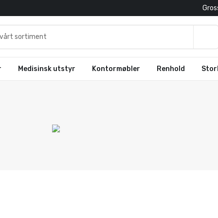
Gross
r
Medisinsk utstyr
Kontormøbler
Renhold
Stor