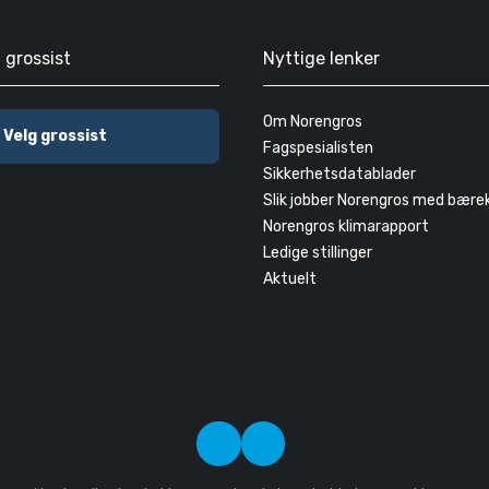
g grossist
Nyttige lenker
Om Norengros
Velg grossist
Fagspesialisten
Sikkerhetsdatablader
Slik jobber Norengros med bære
Norengros klimarapport
Ledige stillinger
Aktuelt