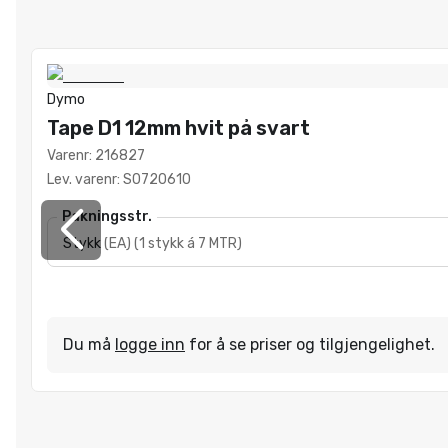
Dymo
Tape D1 12mm hvit på svart
Varenr
:
216827
Lev. varenr
:
S0720610
Pakningsstr.
Stykk
(
EA
)
(
1 stykk á 7 MTR
)
Du må
logge inn
for å se priser og tilgjengelighet.