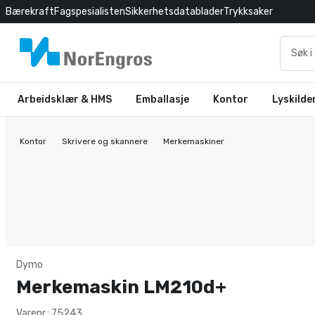
Bærekraft
Fagspesialisten
Sikkerhetsdatablader
Trykksaker
Arbeidsklær & HMS
Emballasje
Kontor
Lyskilde
Kontor
Skrivere og skannere
Merkemaskiner
Dymo
Merkemaskin LM210d+
Varenr.: 75243