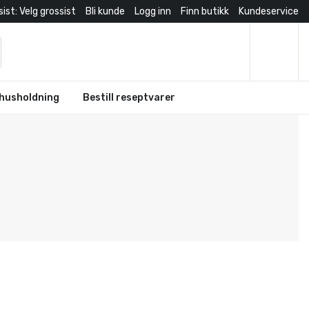
ist: Velg grossist
Bli kunde
Logg inn
Finn butikk
Kundeservice
husholdning
Bestill reseptvarer