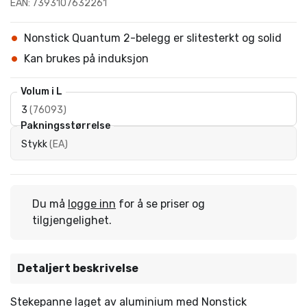
EAN: 7393107632261
Nonstick Quantum 2-belegg er slitesterkt og solid
Kan brukes på induksjon
Volum i L
3
(
76093
)
Pakningsstørrelse
Stykk
(
EA
)
Du må
logge inn
for å se priser og
tilgjengelighet.
Detaljert beskrivelse
Stekepanne laget av aluminium med Nonstick