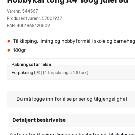
Hobbykartong A4 180g julerød
Varenr.: 544567
Produsentvarenr: 57001937
EAN: 4001868120509
Til klipping, liming og hobbyformål i skole og barneha
180gr
Pakningsstørrelse
Forpakning
(
PK
)
(
1 forpakning á 100 ark
)
Du må
logge inn
for å se priser og tilgjengelighet.
Detaljert beskrivelse
Kartong for klipping, liming og hobbyformål til skoler 