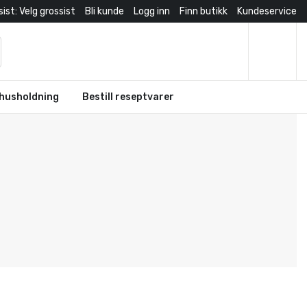
ist: Velg grossist
Bli kunde
Logg inn
Finn butikk
Kundeservice
husholdning
Bestill reseptvarer