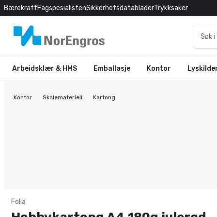
Bærekraft
Fagspesialisten
Sikkerhetsdatablader
Trykksaker
Arbeidsklær & HMS
Emballasje
Kontor
Lyskilde
Kontor
Skolemateriell
Kartong
Folia