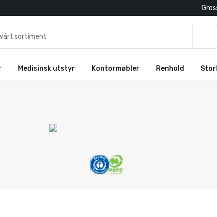
Gross
r
Medisinsk utstyr
Kontormøbler
Renhold
Stor