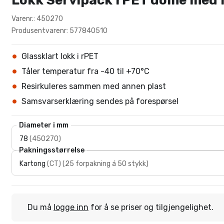
Lokk Servipack rPET dome med 
Varenr.: 450270
Produsentvarenr: 577840510
Glassklart lokk i rPET
Tåler temperatur fra -40 til +70°C
Resirkuleres sammen med annen plast
Samsvarserklæring sendes på forespørsel
Diameter i mm
78
(
450270
)
Pakningsstørrelse
Kartong
(
CT
)
(
25 forpakning á 50 stykk
)
Du må
logge inn
for å se priser og tilgjengelighet.