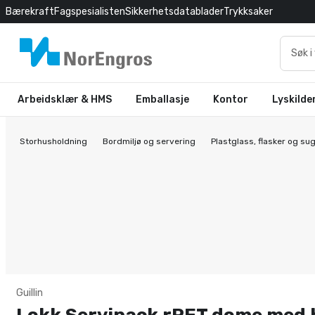
Bærekraft
Fagspesialisten
Sikkerhetsdatablader
Trykksaker
Arbeidsklær & HMS
Emballasje
Kontor
Lyskilde
Storhusholdning
Bordmiljø og servering
Plastglass, flasker og su
Guillin