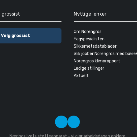
g grossist
Nyttige lenker
Om Norengros
Velg grossist
Fagspesialisten
Sikkerhetsdatablader
Slik jobber Norengros med bære
Norengros klimarapport
Ledige stillinger
Aktuelt
Næringslivets støtteapparat - vi gjør arbeidsdagen enklere