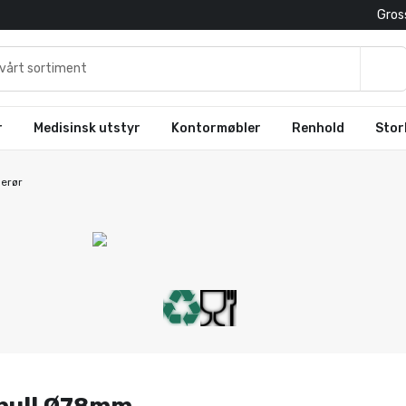
Gross
r
Medisinsk utstyr
Kontormøbler
Renhold
Stor
gerør