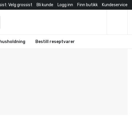
ist: Velg grossist
Bli kunde
Logg inn
Finn butikk
Kundeservice
husholdning
Bestill reseptvarer