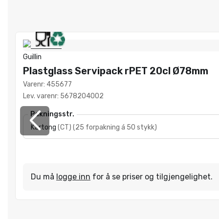
Guillin
Plastglass Servipack rPET 20cl Ø78mm
Varenr
:
455677
Lev. varenr
:
5678204002
Pakningsstr.
Kartong
(
CT
)
(
25 forpakning á 50 stykk
)
Du må
logge inn
for å se priser og tilgjengelighet.