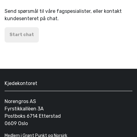
Send spørsmål til våre fagspesialister, eller kontakt
kundesenteret på chat.
Start chat
Kjedekontoret
Norengros AS
Fyrstikkallèen 3A
Postboks 6714 Etterstad
0609 Oslo
Medlem i Grønt Punkt og Norsirk