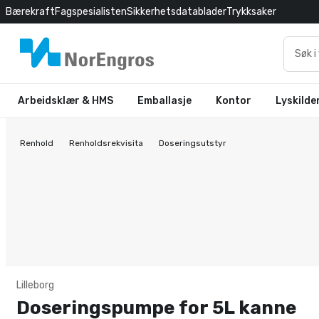
Bærekraft
Fagspesialisten
Sikkerhetsdatablader
Trykksaker
Arbeidsklær & HMS
Emballasje
Kontor
Lyskilde
Renhold
Renholdsrekvisita
Doseringsutstyr
Lilleborg
Doseringspumpe for 5L kanne