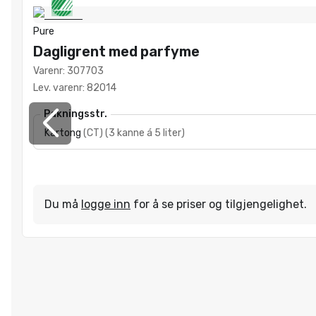
Pure
Dagligrent med parfyme
Varenr
:
307703
Lev. varenr
:
82014
Pakningsstr.
Kartong
(
CT
)
(
3 kanne á 5 liter
)
Du må
logge inn
for å se priser og tilgjengelighet.