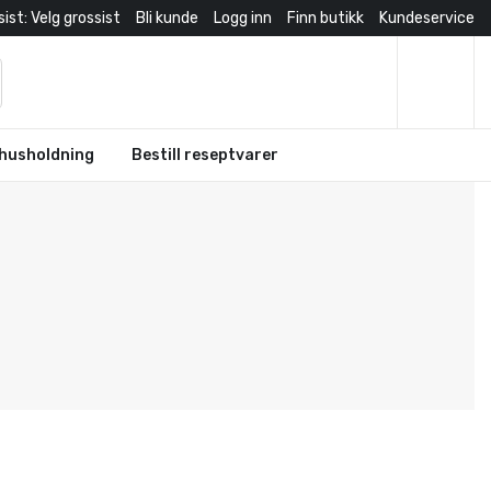
ist: Velg grossist
Bli kunde
Logg inn
Finn butikk
Kundeservice
husholdning
Bestill reseptvarer