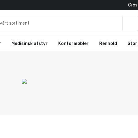
Gross
r
Medisinsk utstyr
Kontormøbler
Renhold
Stor