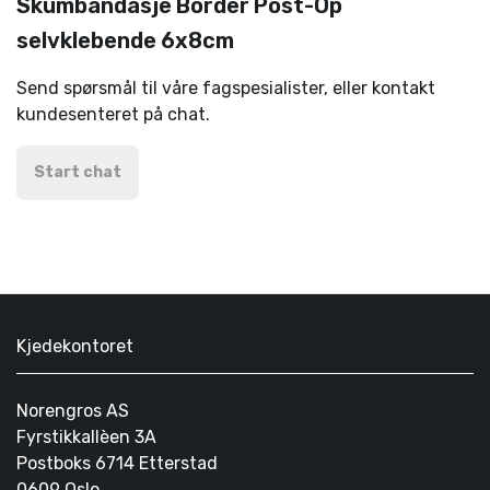
Skumbandasje Border Post-Op
selvklebende 6x8cm
Send spørsmål til våre fagspesialister, eller kontakt
kundesenteret på chat.
Start chat
Kjedekontoret
Norengros AS
Fyrstikkallèen 3A
Postboks 6714 Etterstad
0609 Oslo