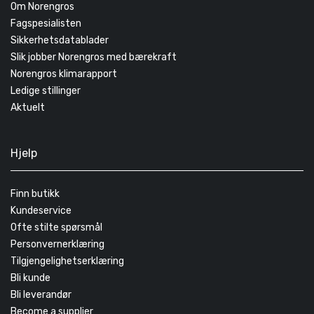
Om Norengros
Fagspesialisten
Sikkerhetsdatablader
Slik jobber Norengros med bærekraft
Norengros klimarapport
Ledige stillinger
Aktuelt
Hjelp
Finn butikk
Kundeservice
Ofte stilte spørsmål
Personvernerklæring
Tilgjengelighetserklæring
Bli kunde
Bli leverandør
Become a supplier