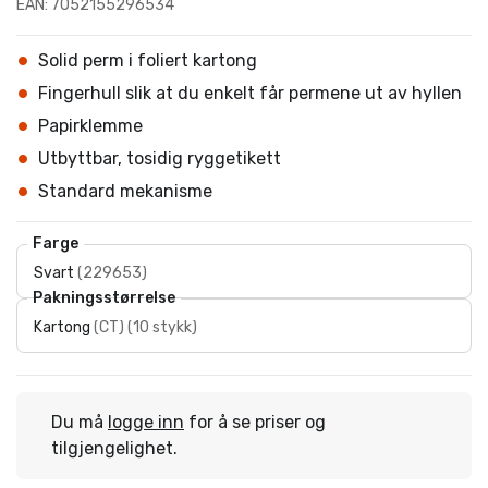
EAN: 7052155296534
Solid perm i foliert kartong
Fingerhull slik at du enkelt får permene ut av hyllen
Papirklemme
Utbyttbar, tosidig ryggetikett
Standard mekanisme
Farge
Svart
(
229653
)
Pakningsstørrelse
Kartong
(
CT
)
(
10 stykk
)
Du må
logge inn
for å se priser og
tilgjengelighet.