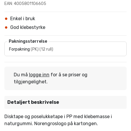
EAN: 4005801106605
Enkel i bruk
God klebestyrke
Pakningsstørrelse
Forpakning
(
PK
)
(
12 rull
)
Du må
logge inn
for å se priser og
tilgjengelighet.
Detaljert beskrivelse
Disktape og poselukketape i PP med klebemasse i
naturgummi. Norengroslogo på kartongen.