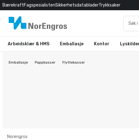
Bærekraft
Fagspesialisten
Sikkerhetsdatablader
Trykksaker
Arbeidsklær & HMS
Emballasje
Kontor
Lyskilde
Emballasje
Pappkasser
Flyttekasser
Norengros