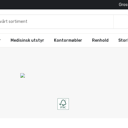
Gross
r
Medisinsk utstyr
Kontormøbler
Renhold
Stor