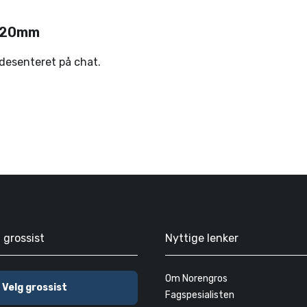
 320mm
ndesenteret på chat.
g grossist
Nyttige lenker
Om Norengros
Velg grossist
Fagspesialisten