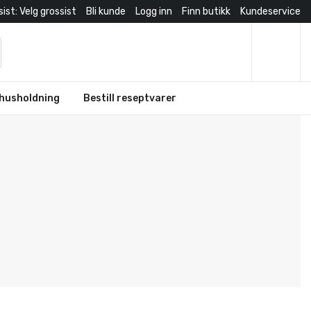
ist: Velg grossist
Bli kunde
Logg inn
Finn butikk
Kundeservice
husholdning
Bestill reseptvarer