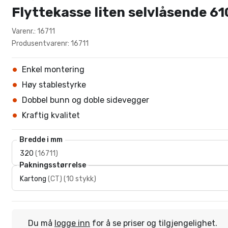
Flyttekasse liten selvlåsende 6
Varenr.: 16711
Produsentvarenr: 16711
Enkel montering
Høy stablestyrke
Dobbel bunn og doble sidevegger
Kraftig kvalitet
Bredde i mm
320
(
16711
)
Pakningsstørrelse
Kartong
(
CT
)
(
10 stykk
)
Du må
logge inn
for å se priser og tilgjengelighet.